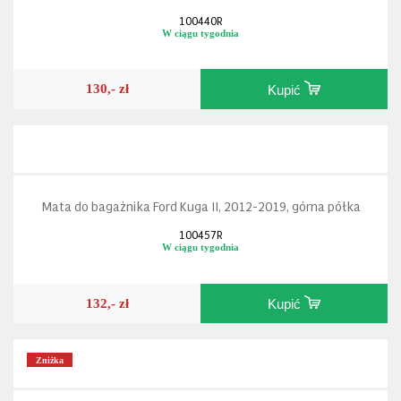
100440R
W ciągu tygodnia
130,- zł
Kupić
Mata do bagażnika Ford Kuga II, 2012-2019, górna półka
100457R
W ciągu tygodnia
132,- zł
Kupić
Zniżka