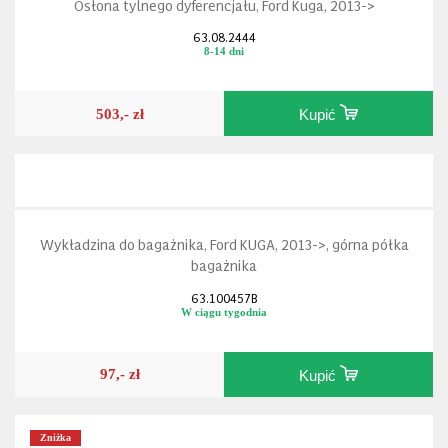
Osłona tylnego dyferencjału, Ford Kuga, 2013->
63.08.2444
8-14 dni
503,- zł
Kupić
Wykładzina do bagażnika, Ford KUGA, 2013->, górna półka
bagażnika
63.100457B
W ciągu tygodnia
97,- zł
Kupić
Zniżka