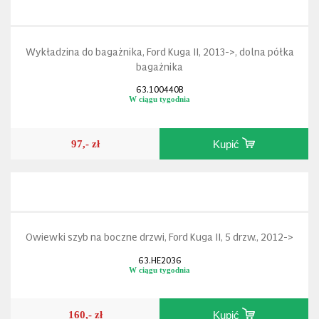
Wykładzina do bagażnika, Ford Kuga II, 2013->, dolna półka
bagażnika
63.100440B
W ciągu tygodnia
97,- zł
Kupić
Owiewki szyb na boczne drzwi, Ford Kuga II, 5 drzw., 2012->
63.HE2036
W ciągu tygodnia
160,- zł
Kupić