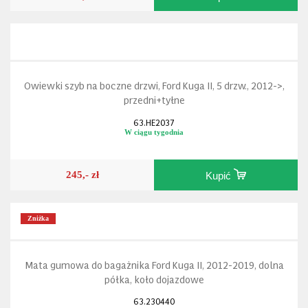
Owiewki szyb na boczne drzwi, Ford Kuga II, 5 drzw., 2012->,
przedni+tyłne
63.HE2037
W ciągu tygodnia
245,- zł
Kupić
Zniżka
Mata gumowa do bagażnika Ford Kuga II, 2012-2019, dolna
półka, koło dojazdowe
63.230440