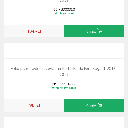
63.RG900910
W ciągu 3 dni
134,- zł
Kupić
Folia przeciwdeszczowa na lusterka do Ford Kuga II, 2016-
2019
PR-338864222
W ciągu tygodnia
59,- zł
Kupić