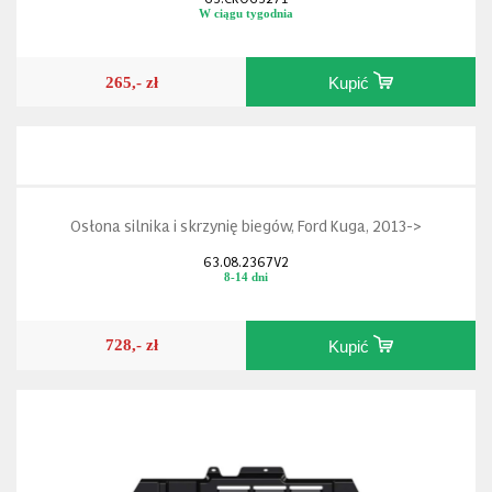
W ciągu tygodnia
265,- zł
Kupić
Osłona silnika i skrzynię biegów, Ford Kuga, 2013->
63.08.2367V2
8-14 dni
728,- zł
Kupić