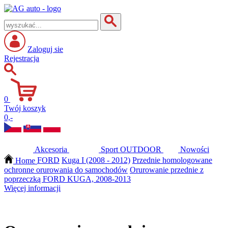
Zaloguj sie
Rejestracja
0
Twój koszyk
0,-
Akcesoria
Sport
OUTDOOR
Nowości
Home
FORD
Kuga I (2008 - 2012)
Przednie homologowane
ochronne orurowania do samochodów
Orurowanie przednie z
poprzeczką FORD KUGA, 2008-2013
Więcej informacji