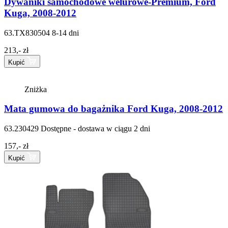
Dywaniki samochodowe welurowe-Premium, Ford
Kuga, 2008-2012
63.TX830504
8-14 dni
213,- zł
Kupić
Zniżka
Mata gumowa do bagażnika Ford Kuga, 2008-2012
63.230429
Dostępne - dostawa w ciągu 2 dni
157,- zł
Kupić