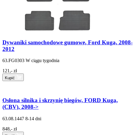
Dywaniki samochodowe gumowe, Ford Kuga, 2008-
2012
63.FG0303
W ciągu tygodnia
121,- zł
Kupić
Osłona silnika i skrzynię biegów, FORD Kuga,
(CBV), 2008->
63.08.1447
8-14 dni
848,- zł