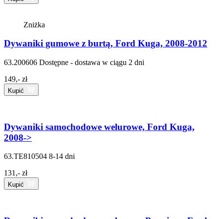
Zniżka
Dywaniki gumowe z burtą, Ford Kuga, 2008-2012
63.200606
Dostępne - dostawa w ciągu 2 dni
149,- zł
Kupić
Dywaniki samochodowe welurowe, Ford Kuga,
2008->
63.TE810504
8-14 dni
131,- zł
Kupić