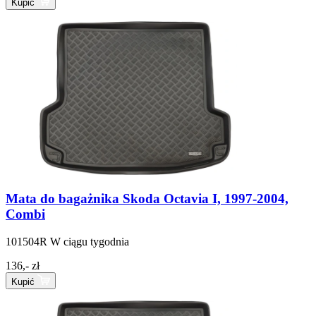
Kupić
Mata do bagażnika Skoda Octavia I, 1997-2004,
Combi
101504R
W ciągu tygodnia
136,- zł
Kupić