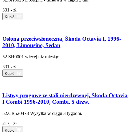
331,- zł
Kupić
Osłona przeciwsłoneczna, Škoda Octavia I, 1996-
2010, Limousine, Sedan
52.SH0001
więcej niż miesiąc
331,- zł
Kupić
Listwy progowe ze stali nierdzewnej, Skoda Octavia
I Combi 1996-2010, Combi, 5 drzw.
52.CR520473
Wysyłka w ciągu 3 tygodni.
217,- zł
Kupić