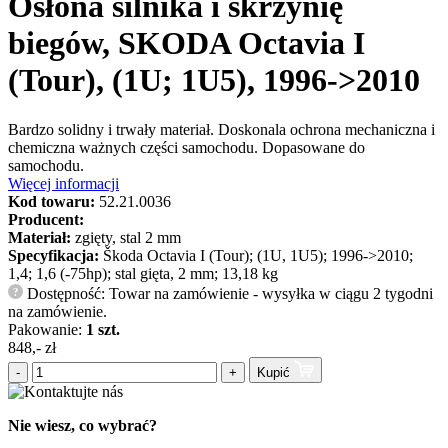
Osłona silnika i skrzynię
biegów, SKODA Octavia I
(Tour), (1U; 1U5), 1996->2010
Bardzo solidny i trwały materiał. Doskonala ochrona mechaniczna i
chemiczna ważnych części samochodu. Dopasowane do
samochodu.
Więcej informacji
Kod towaru:
52.21.0036
Producent:
Materiał:
zgięty, stal 2 mm
Specyfikacja:
Škoda Octavia I (Tour); (1U, 1U5); 1996->2010;
1,4; 1,6 (-75hp); stal gięta, 2 mm; 13,18 kg
Dostępność: Towar na zamówienie - wysyłka w ciągu 2 tygodni
?
na zamówienie.
Pakowanie:
1 szt.
848,- zł
-
+
Kupić
Nie wiesz, co wybrać?