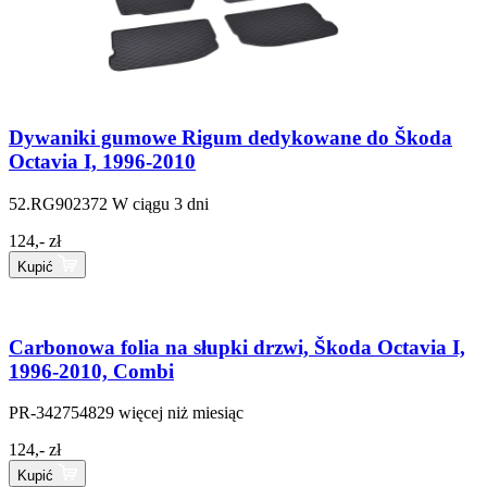
Dywaniki gumowe Rigum dedykowane do Škoda
Octavia I, 1996-2010
52.RG902372
W ciągu 3 dni
124,- zł
Kupić
Carbonowa folia na słupki drzwi, Škoda Octavia I,
1996-2010, Combi
PR-342754829
więcej niż miesiąc
124,- zł
Kupić