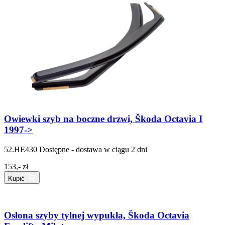
Owiewki szyb na boczne drzwi, Škoda Octavia I
1997->
52.HE430
Dostępne - dostawa w ciągu 2 dni
153,- zł
Kupić
Osłona szyby tylnej wypukła, Škoda Octavia