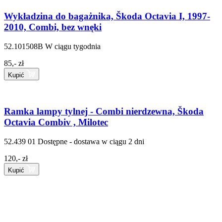
Wykładzina do bagażnika, Škoda Octavia I, 1997-
2010, Combi, bez wnęki
52.101508B
W ciągu tygodnia
85,- zł
Kupić
Ramka lampy tylnej - Combi nierdzewna, Škoda
Octavia Combiv , Milotec
52.439 01
Dostępne - dostawa w ciągu 2 dni
120,- zł
Kupić