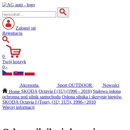
Zaloguj sie
Rejestracja
0
Twój koszyk
0,-
Akcesoria
Sport
OUTDOOR
Nowości
Home
SKODA
Octavia I (1U) (1996 - 2010)
Stalowa osłona
ochronna pod silnik samochodu
Osłona silnika i skrzynię biegów,
SKODA Octavia I (Tour), (1U; 1U5), 1996->2010
Więcej informacji