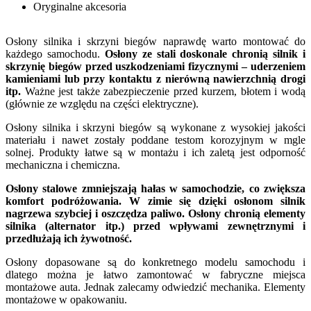
Oryginalne akcesoria
Osłony silnika i skrzyni biegów naprawdę warto montować do
każdego samochodu.
Osłony ze stali doskonale chronią silnik i
skrzynię biegów przed uszkodzeniami fizycznymi – uderzeniem
kamieniami lub przy kontaktu z nierówną nawierzchnią drogi
itp.
Ważne jest także zabezpieczenie przed kurzem, błotem i wodą
(głównie ze względu na części elektryczne).
Osłony silnika i skrzyni biegów są wykonane z wysokiej jakości
materiału i nawet zostały poddane testom korozyjnym w mgle
solnej. Produkty łatwe są w montażu i ich zaletą jest odporność
mechaniczna i chemiczna.
Osłony stalowe zmniejszają hałas w samochodzie, co zwiększa
komfort podróżowania. W zimie się dzięki osłonom silnik
nagrzewa szybciej i oszczędza paliwo. Osłony chronią elementy
silnika (alternator itp.) przed wpływami zewnętrznymi i
przedłużają ich żywotność.
Osłony dopasowane są do konkretnego modelu samochodu i
dlatego można je łatwo zamontować w fabryczne miejsca
montażowe auta. Jednak zalecamy odwiedzić mechanika. Elementy
montażowe w opakowaniu.