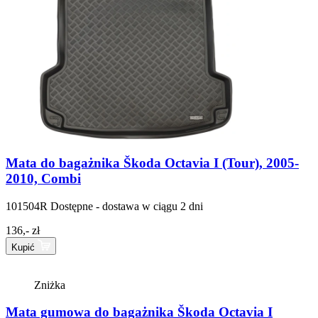
Mata do bagażnika Škoda Octavia I (Tour), 2005-
2010, Combi
101504R
Dostępne - dostawa w ciągu 2 dni
136,- zł
Kupić
Zniżka
Mata gumowa do bagażnika Škoda Octavia I