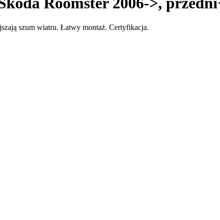
 Škoda Roomster 2006->, przedni
zają szum wiatru. Łatwy montaż. Certyfikacja.