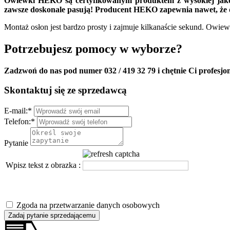
Owiewki HEKO są certyfikowanym produktem z wysokiej jakośc
zawsze doskonale pasują! Producent HEKO zapewnia nawet, że d
Montaż osłon jest bardzo prosty i zajmuje kilkanaście sekund. Owie
Potrzebujesz pomocy w wyborze?
Zadzwoń do nas pod numer 032 / 419 32 79 i chętnie Ci profesjo
Skontaktuj się ze sprzedawcą
E-mail:
*
Telefon:
*
Pytanie
Wpisz tekst z obrazka :
Zgoda na przetwarzanie danych osobowych
Zadaj pytanie sprzedającemu