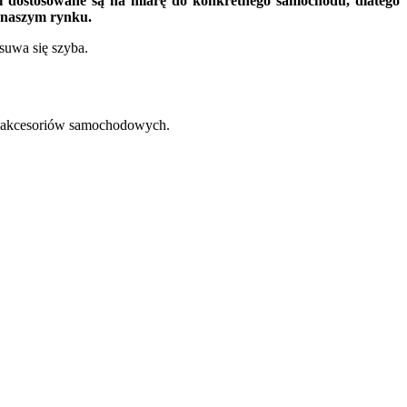
i dostosowane są na miarę do konkretnego samochodu, dlatego
 naszym rynku.
suwa się szyba.
 akcesoriów samochodowych.