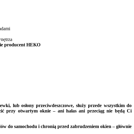
adami
wnętrza
cie producent HEKO
ewki, lub osłony przeciwdeszczowe, służy przede wszystkim do
ć przy otwartym oknie – ani hałas ani przeciąg nie będą Ci
dów do samochodu i chronią przed zabrudzeniem okien – głównie