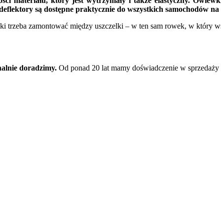
i materiału, który jest wytrzymały i także elastyczny. Owiewk
eflektory są dostępne praktycznie do wszystkich samochodów na
wki trzeba zamontować między uszczelki – w ten sam rowek, w który w
nalnie doradzimy.
Od ponad 20 lat mamy doświadczenie w sprzedaży