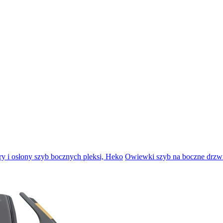
ry i osłony szyb bocznych pleksi, Heko
Owiewki szyb na boczne drzwi