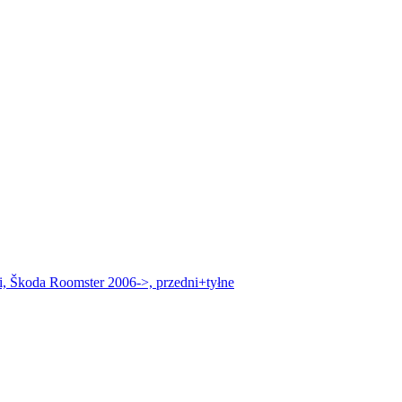
, Škoda Roomster 2006->, przedni+tyłne