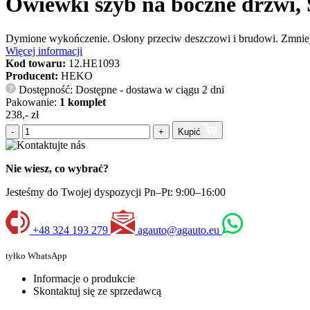
Owiewki szyb na boczne drzwi,
Dymione wykończenie. Osłony przeciw deszczowi i brudowi. Zmniejs
Więcej informacji
Kod towaru:
12.HE1093
Producent:
HEKO
Dostępność: Dostępne - dostawa w ciągu 2 dni
?
Pakowanie:
1 komplet
238,- zł
-
+
Kupić
Nie wiesz, co wybrać?
Jesteśmy do Twojej dyspozycji Pn–Pt: 9:00–16:00
+48 324 193 279
agauto@agauto.eu
tyłko WhatsApp
Informacje o produkcie
Skontaktuj się ze sprzedawcą