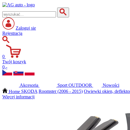
Zaloguj sie
Rejestracja
0
Twój koszyk
0,-
Akcesoria
Sport
OUTDOOR
Nowości
Home
SKODA
Roomster (2006 - 2015)
Owiewki okien, deflekto
Więcej informacji