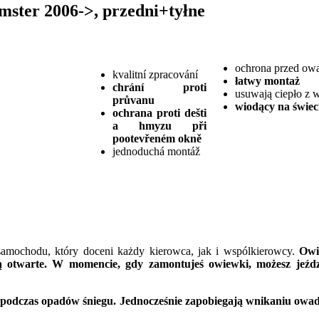
mster 2006->, przedni+tyłne
ochrona przed ow
kvalitní zpracování
łatwy montaż
chrání proti
usuwają ciepło z 
průvanu
wiodący na świe
ochrana proti dešti
a hmyzu
při
pootevřeném okně
jednoduchá montáž
mochodu, który doceni każdy kierowca, jak i wspólkierowcy.
Owi
ą otwarte. W momencie, gdy zamontujeś owiewki, możesz jeździ
 podczas opadów śniegu. Jednocześnie zapobiegają wnikaniu owa