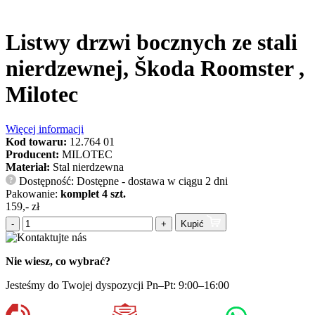
Listwy drzwi bocznych ze stali
nierdzewnej, Škoda Roomster ,
Milotec
Więcej informacji
Kod towaru:
12.764 01
Producent:
MILOTEC
Materiał:
Stal nierdzewna
Dostępność: Dostępne - dostawa w ciągu 2 dni
?
Pakowanie:
komplet 4 szt.
159,- zł
-
+
Kupić
Nie wiesz, co wybrać?
Jesteśmy do Twojej dyspozycji Pn–Pt: 9:00–16:00