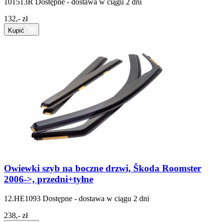
101513R
Dostępne - dostawa w ciągu 2 dni
132,- zł
Kupić
Owiewki szyb na boczne drzwi, Škoda Roomster
2006->, przedni+tyłne
12.HE1093
Dostępne - dostawa w ciągu 2 dni
238,- zł