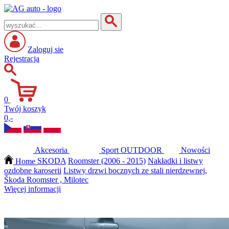
Zaloguj sie
Rejestracja
0
Twój koszyk
0,-
Akcesoria
Sport
OUTDOOR
Nowości
Home
SKODA
Roomster (2006 - 2015)
Nakładki i listwy
ozdobne karoserii
Listwy drzwi bocznych ze stali nierdzewnej,
Škoda Roomster , Milotec
Więcej informacji