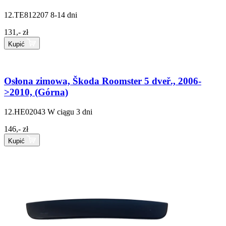
12.TE812207
8-14 dni
131,- zł
Kupić
Osłona zimowa, Škoda Roomster 5 dveř., 2006-
>2010, (Górna)
12.HE02043
W ciągu 3 dni
146,- zł
Kupić