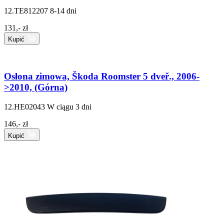
12.TE812207
8-14 dni
131,- zł
Kupić
Osłona zimowa, Škoda Roomster 5 dveř., 2006-
>2010, (Górna)
12.HE02043
W ciągu 3 dni
146,- zł
Kupić