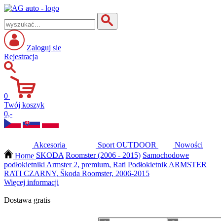
Zaloguj sie
Rejestracja
0
Twój koszyk
0,-
Akcesoria
Sport
OUTDOOR
Nowości
Home
SKODA
Roomster (2006 - 2015)
Samochodowe
podłokietniki Armster 2, premium, Rati
Podłokietnik ARMSTER
RATI CZARNY, Škoda Roomster, 2006-2015
Więcej informacji
Dostawa gratis