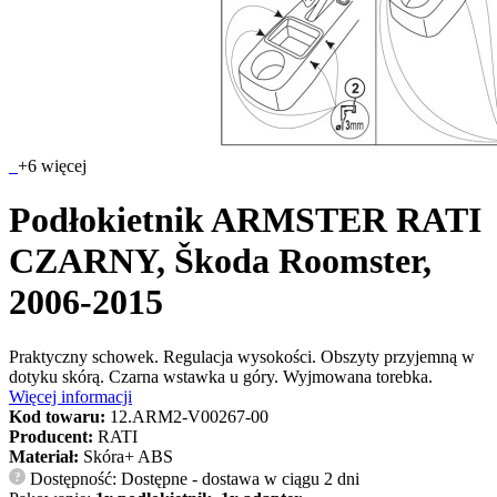
+6 więcej
Podłokietnik ARMSTER RATI
CZARNY, Škoda Roomster,
2006-2015
Praktyczny schowek. Regulacja wysokości. Obszyty przyjemną w
dotyku skórą. Czarna wstawka u góry. Wyjmowana torebka.
Więcej informacji
Kod towaru:
12.ARM2-V00267-00
Producent:
RATI
Materiał:
Skóra+ ABS
Dostępność: Dostępne - dostawa w ciągu 2 dni
?