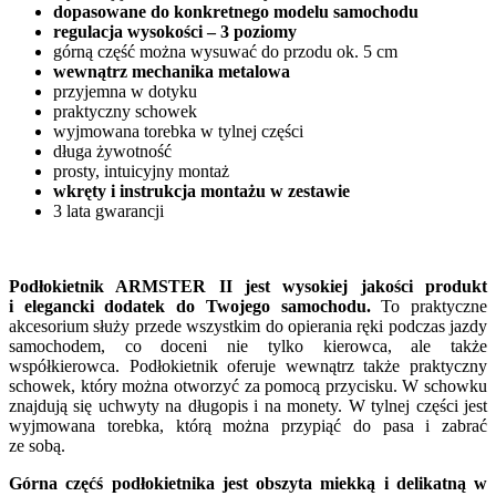
dopasowane do konkretnego modelu samochodu
regulacja wysokości – 3 poziomy
górną część można wysuwać do przodu ok. 5 cm
wewnątrz mechanika metalowa
przyjemna w dotyku
praktyczny schowek
wyjmowana torebka w tylnej części
długa żywotność
prosty, intuicyjny montaż
wkręty i instrukcja montażu w zestawie
3 lata gwarancji
Podłokietnik ARMSTER II jest wysokiej jakości produkt
i elegancki dodatek do Twojego samochodu.
To praktyczne
akcesorium służy przede wszystkim do opierania ręki podczas jazdy
samochodem, co doceni nie tylko kierowca, ale także
współkierowca. Podłokietnik oferuje wewnątrz także praktyczny
schowek, który można otworzyć za pomocą przycisku. W schowku
znajdują się uchwyty na długopis i na monety. W tylnej części jest
wyjmowana torebka, którą można przypiąć do pasa i zabrać
ze sobą.
Górna częćś podłokietnika jest obszyta miekką i delikatną w