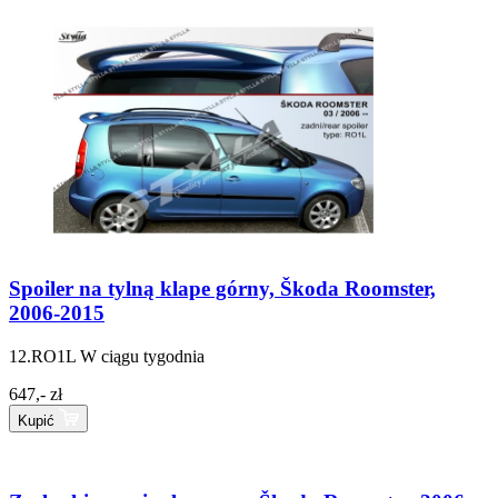
Spoiler na tylną klape górny, Škoda Roomster,
2006-2015
12.RO1L
W ciągu tygodnia
647,- zł
Kupić