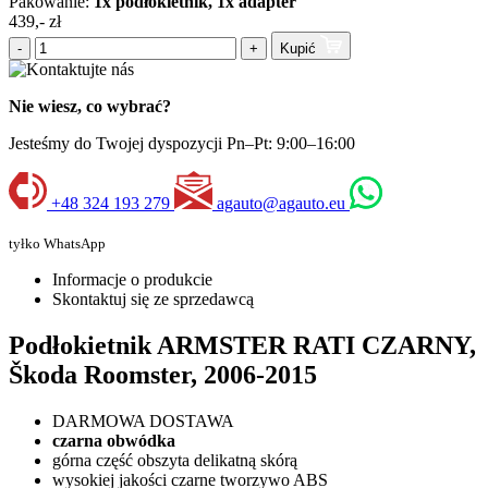
Pakowanie:
1x podłokietnik, 1x adapter
439,- zł
-
+
Kupić
Nie wiesz, co wybrać?
Jesteśmy do Twojej dyspozycji Pn–Pt: 9:00–16:00
+48 324 193 279
agauto@agauto.eu
tyłko WhatsApp
Informacje o produkcie
Skontaktuj się ze sprzedawcą
Podłokietnik ARMSTER RATI CZARNY,
Škoda Roomster, 2006-2015
DARMOWA DOSTAWA
czarna obwódka
górna część obszyta delikatną skórą
wysokiej jakości czarne tworzywo ABS