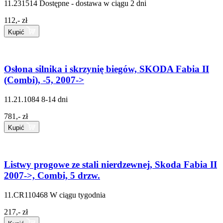
11.231514
Dostępne - dostawa w ciągu 2 dni
112,- zł
Kupić
Osłona silnika i skrzynię biegów, SKODA Fabia II
(Combi), -5, 2007->
11.21.1084
8-14 dni
781,- zł
Kupić
Listwy progowe ze stali nierdzewnej, Skoda Fabia II
2007->, Combi, 5 drzw.
11.CR110468
W ciągu tygodnia
217,- zł