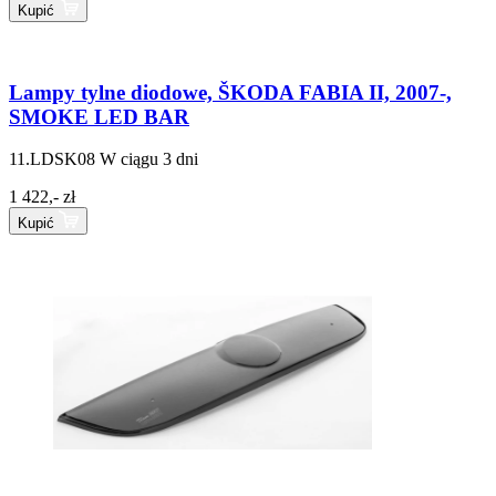
Kupić
Lampy tylne diodowe, ŠKODA FABIA II, 2007-,
SMOKE LED BAR
11.LDSK08
W ciągu 3 dni
1 422,- zł
Kupić