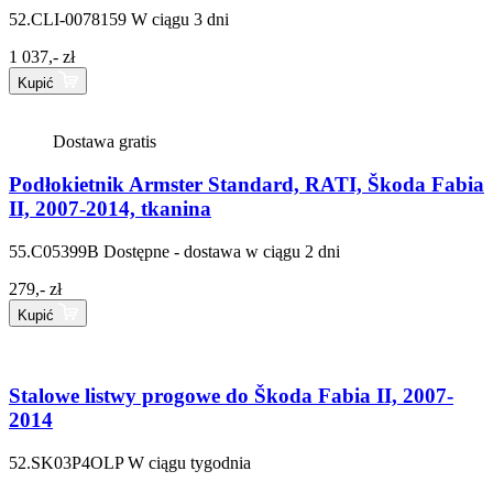
52.CLI-0078159
W ciągu 3 dni
1 037,- zł
Kupić
Dostawa gratis
Podłokietnik Armster Standard, RATI, Škoda Fabia
II, 2007-2014, tkanina
55.C05399B
Dostępne - dostawa w ciągu 2 dni
279,- zł
Kupić
Stalowe listwy progowe do Škoda Fabia II, 2007-
2014
52.SK03P4OLP
W ciągu tygodnia