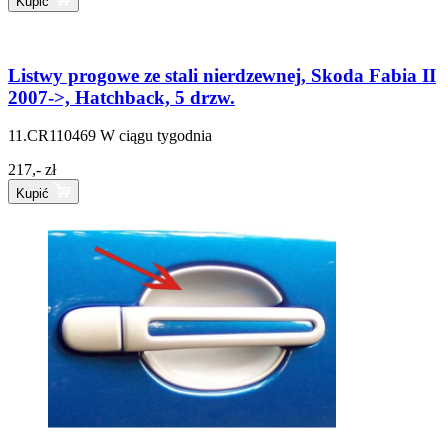
Kupić
Listwy progowe ze stali nierdzewnej, Skoda Fabia II
2007->, Hatchback, 5 drzw.
11.CR110469
W ciągu tygodnia
217,- zł
Kupić