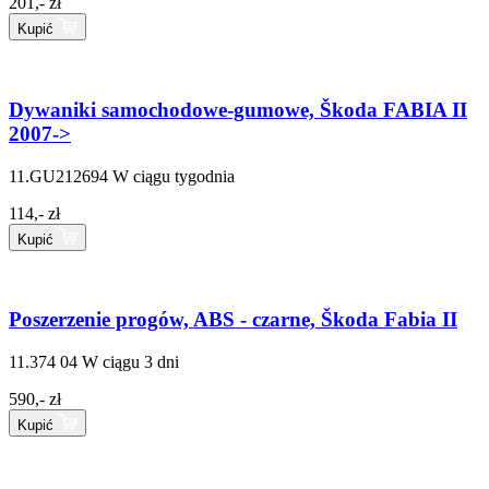
201,- zł
Kupić
Dywaniki samochodowe-gumowe, Škoda FABIA II
2007->
11.GU212694
W ciągu tygodnia
114,- zł
Kupić
Poszerzenie progów, ABS - czarne, Škoda Fabia II
11.374 04
W ciągu 3 dni
590,- zł
Kupić