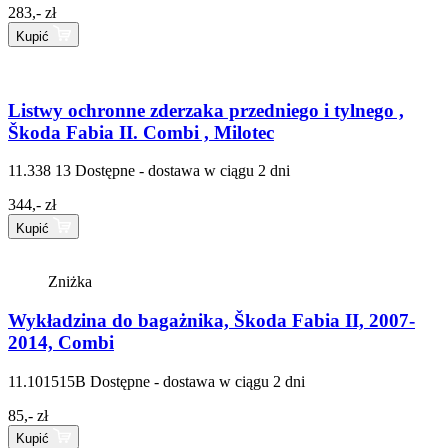
283,- zł
Kupić
Listwy ochronne zderzaka przedniego i tylnego ,
Škoda Fabia II. Combi , Milotec
11.338 13
Dostępne - dostawa w ciągu 2 dni
344,- zł
Kupić
Zniżka
Wykładzina do bagażnika, Škoda Fabia II, 2007-
2014, Combi
11.101515B
Dostępne - dostawa w ciągu 2 dni
85,- zł
Kupić