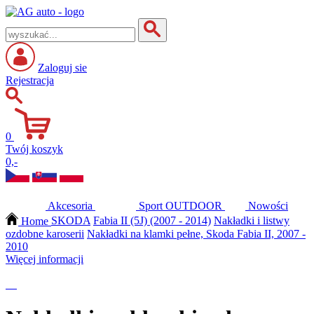
Zaloguj sie
Rejestracja
0
Twój koszyk
0,-
Akcesoria
Sport
OUTDOOR
Nowości
Home
SKODA
Fabia II (5J) (2007 - 2014)
Nakładki i listwy
ozdobne karoserii
Nakładki na klamki pełne, Skoda Fabia II, 2007 -
2010
Więcej informacji