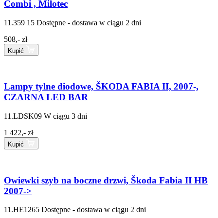
Combi , Milotec
11.359 15
Dostępne - dostawa w ciągu 2 dni
508,- zł
Kupić
Lampy tylne diodowe, ŠKODA FABIA II, 2007-,
CZARNA LED BAR
11.LDSK09
W ciągu 3 dni
1 422,- zł
Kupić
Owiewki szyb na boczne drzwi, Škoda Fabia II HB
2007->
11.HE1265
Dostępne - dostawa w ciągu 2 dni