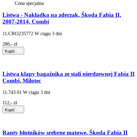
Cena specjalna
Listwa - Nakładka na zderzak, Škoda Fabia II,
2007-2014, Combi
11.CRO235772
W ciągu 3 dni
286,- zł
Kupić
Listwa klapy bagażnika ze stali nierdzewnej Fabia II
Combi, Milotec
11.743 01
W ciągu 3 dni
112,- zł
Kupić
Ranty błotników srebrne matowe, Škoda Fabia II