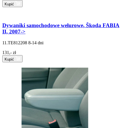
Kupić
Dywaniki samochodowe welurowe, Škoda FABIA
II, 2007->
11.TE812208
8-14 dni
131,- zł
Kupić