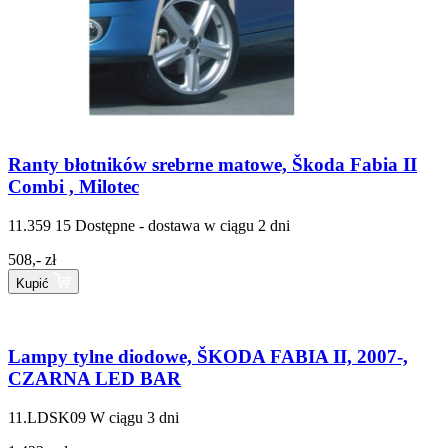
Ranty błotników srebrne matowe, Škoda Fabia II
Combi , Milotec
11.359 15
Dostępne - dostawa w ciągu 2 dni
508,- zł
Kupić
Lampy tylne diodowe, ŠKODA FABIA II, 2007-,
CZARNA LED BAR
11.LDSK09
W ciągu 3 dni