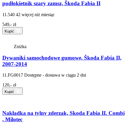
podłokietnik szary zamsz, Škoda Fabia II
11.540 42
więcej niż miesiąc
549,- zł
Kupić
Zniżka
Dywaniki samochodowe gumowe, Škoda Fabia II,
2007-2014
11.FG0017
Dostępne - dostawa w ciągu 2 dni
120,- zł
Kupić
Nakładka na tylny zderzak, Skoda Fabia II. Combi
, Milotec