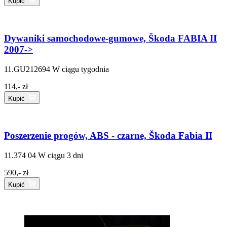
Kupić
Dywaniki samochodowe-gumowe, Škoda FABIA II
2007->
11.GU212694
W ciągu tygodnia
114,- zł
Kupić
Poszerzenie progów, ABS - czarne, Škoda Fabia II
11.374 04
W ciągu 3 dni
590,- zł
Kupić