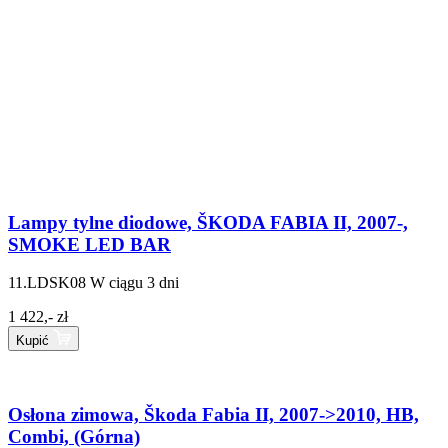
Lampy tylne diodowe, ŠKODA FABIA II, 2007-,
SMOKE LED BAR
11.LDSK08
W ciągu 3 dni
1 422,- zł
Kupić
Osłona zimowa, Škoda Fabia II, 2007->2010, HB,
Combi, (Górna)