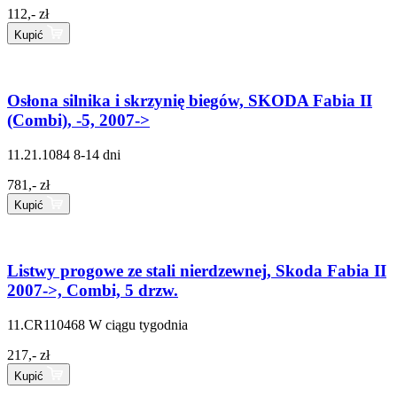
112,- zł
Kupić
Osłona silnika i skrzynię biegów, SKODA Fabia II
(Combi), -5, 2007->
11.21.1084
8-14 dni
781,- zł
Kupić
Listwy progowe ze stali nierdzewnej, Skoda Fabia II
2007->, Combi, 5 drzw.
11.CR110468
W ciągu tygodnia
217,- zł
Kupić