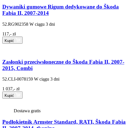
Dywaniki gumowe Rigum dedykowane do Škoda
Fabia II, 2007-2014
52.RG902358
W ciągu 3 dni
117,- zł
Kupić
Zasłonki przeciwsłoneczne do Škoda Fabia II, 2007-
2015, Combi
52.CLI-0078159
W ciągu 3 dni
1 037,- zł
Kupić
Dostawa gratis
Podłokietnik Armster Standard, RATI, Škoda Fabia