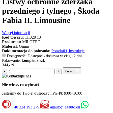
Listwy ochronne zderzaka
przedniego i tylnego , Škoda
Fabia II. Limousine
Więcej informacji
Kod towaru:
11.328 13
Producent:
MILOTEC
Materiał:
Guma
Dokumentacja do pobrania:
Poradniki, Instrukcje
Dostępność: Dostępne - dostawa w ciągu 2 dni
?
Pakowanie:
komplet 3 szt.
344,- zł
-
+
Kupić
Nie wiesz, co wybrać?
Jesteśmy do Twojej dyspozycji Pn–Pt: 9:00–16:00
+48 324 193 279
agauto@agauto.eu