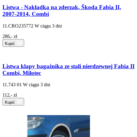
Listwa - Nakładka na zderzak, Škoda Fabia II,
2007-2014, Combi
11.CRO235772
W ciągu 3 dni
286,- zł
Kupić
Listwa klapy bagażnika ze stali nierdzewnej Fabia II
Combi, Milotec
11.743 01
W ciągu 3 dni
112,- zł
Kupić