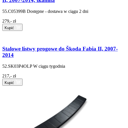
II, 2007-2014, tkanina
55.C05399B
Dostępne - dostawa w ciągu 2 dni
279,- zł
Kupić
Stalowe listwy progowe do Škoda Fabia II, 2007-
2014
52.SK03P4OLP
W ciągu tygodnia
217,- zł
Kupić