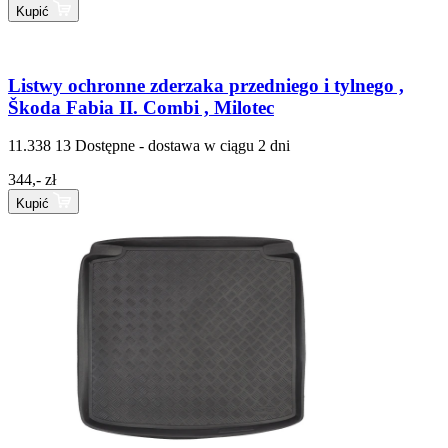
Kupić
Listwy ochronne zderzaka przedniego i tylnego ,
Škoda Fabia II. Combi , Milotec
11.338 13
Dostępne - dostawa w ciągu 2 dni
344,- zł
Kupić