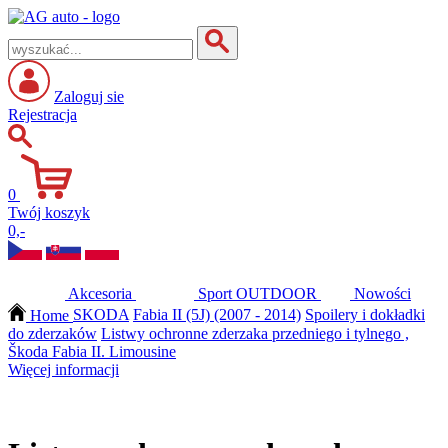
Zaloguj sie
Rejestracja
0
Twój koszyk
0,-
Akcesoria
Sport
OUTDOOR
Nowości
Home
SKODA
Fabia II (5J) (2007 - 2014)
Spoilery i dokładki
do zderzaków
Listwy ochronne zderzaka przedniego i tylnego ,
Škoda Fabia II. Limousine
Więcej informacji