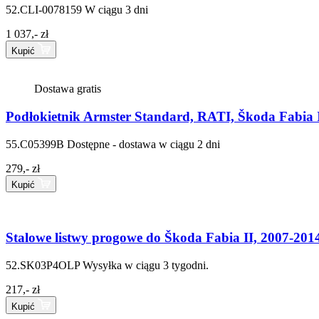
52.CLI-0078159
W ciągu 3 dni
1 037,- zł
Kupić
Dostawa gratis
Podłokietnik Armster Standard, RATI, Škoda Fabia I
55.C05399B
Dostępne - dostawa w ciągu 2 dni
279,- zł
Kupić
Stalowe listwy progowe do Škoda Fabia II, 2007-201
52.SK03P4OLP
Wysyłka w ciągu 3 tygodni.
217,- zł
Kupić