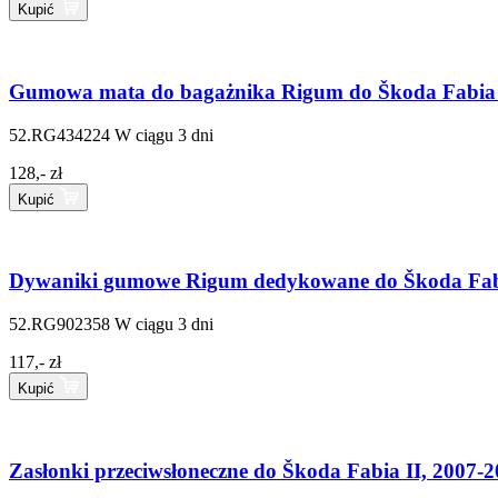
Kupić
Gumowa mata do bagażnika Rigum do Škoda Fabia 
52.RG434224
W ciągu 3 dni
128,- zł
Kupić
Dywaniki gumowe Rigum dedykowane do Škoda Fabi
52.RG902358
W ciągu 3 dni
117,- zł
Kupić
Zasłonki przeciwsłoneczne do Škoda Fabia II, 2007-