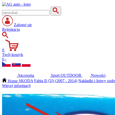
Zaloguj sie
Rejestracja
0
Twój koszyk
0,-
Akcesoria
Sport
OUTDOOR
Nowości
Home
SKODA
Fabia II (5J) (2007 - 2014)
Nakładki i listwy ozdo
Więcej informacji