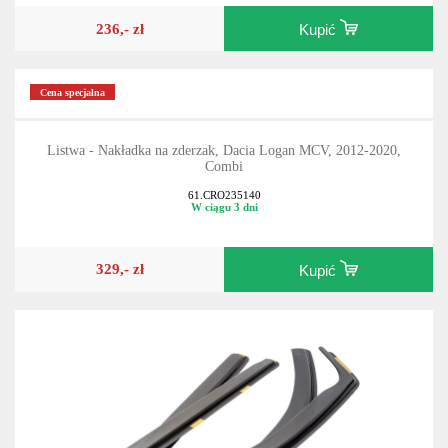
236,- zł
Kupić
Cena specjalna
Listwa - Nakładka na zderzak, Dacia Logan MCV, 2012-2020,
Combi
61.CRO235140
W ciągu 3 dni
329,- zł
Kupić