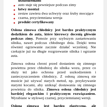
uszkodzeniami
auto staje się pewniejsze podczas zimy
łatwy montaż
zestaw zawiera dwa uchwyty oraz śruby mocujące
czarna, przyciemniana wersja
produkt certyfikowany
Osłona zimowa chłodnicy jest bardzo praktycznym
dodatkiem do auta, które kierowcy docenią głównie
podczas zimy.
Pomoże przy szybszym zastartowaniu
silnika, nawet podczas chłodnego dnia. Dzięki temu
również ogrzewanie zacznie działać wcześniej. Nie
czekajcie już na długie rozgrzewanie silnika i ogrzanie
auta.
Zimowa osłona chroni przed dostaniem się zimnego
powietrza przez chłodnicę do silnika wozu, przez co
służy też jako ochrona przed uszkodzeniem i
zanieczyszczeniem chłodnicy. Z osłoną zimową nie
musicie już używać starych metod, np. przykrywanie
starymi kocami, aby uniknąć dostawania się zimnego
powietrza do silnika.
Zimowa osłona chłodnicy jest
bardziej eleganckim i praktycznym rozwiązaniem.
Wyrabiane w stylowej czarnej, przyciemnianej wersji.
Osłona zimowa jest bardzo elastyczna, ale