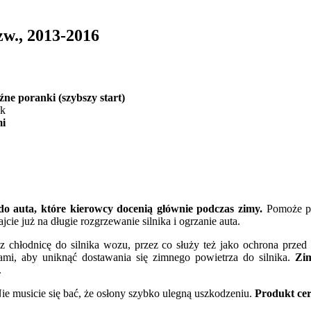
w., 2013-2016
e poranki (szybszy start)
ek
mi
o auta, które kierowcy docenią głównie podczas zimy.
Pomoże prz
cie już na długie rozgrzewanie silnika i ogrzanie auta.
z chłodnicę do silnika wozu, przez co służy też jako ochrona przed
ami, aby uniknąć dostawania się zimnego powietrza do silnika.
Zim
.
ie musicie się bać, że osłony szybko ulegną uszkodzeniu.
Produkt cer