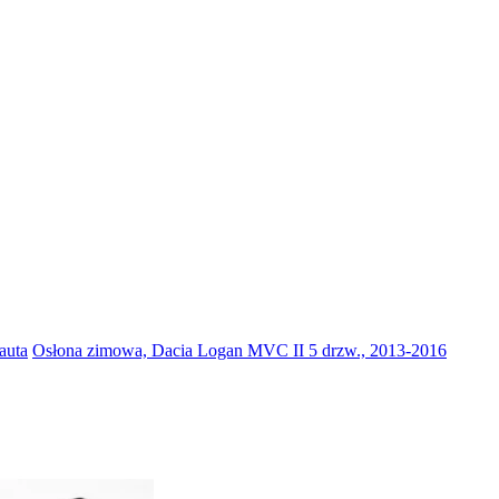
auta
Osłona zimowa, Dacia Logan MVC II 5 drzw., 2013-2016