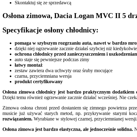
Skontaktuj się ze sprzedawcą
Osłona zimowa, Dacia Logan MVC II 5 drz
Specyfikacje osłony chłodnicy:
pomaga w szybszym rozgrzaniu auta, nawet w bardzo mroźn
dzięki niej ogrzewanie zacznie działaś szybciej niż kiedykolwi
ochrona chłodnicy przed zanieczyszczeniem i uszkodzenia
auto staje się pewniejsze podczas zimy
łatwy montaż
zestaw zawiera dwa uchwyty oraz śruby mocujące
czarna, przyciemniana wersja
produkt certyfikowany
Osłona zimowa chłodnicy jest bardzo praktycznym dodatkiem d
Dzięki temu również ogrzewanie zacznie działać wcześniej. Nie czekaj
Zimowa osłona chroni przed dostaniem się zimnego powietrza prze
musicie już używać starych metod, np. przykrywanie starymi koc
rozwiązaniem.
Wyrabiane w stylowej czarnej, przyciemnianej wersji
Osłona zimowa jest bardzo elastyczna, ale jednocześnie solidna.
N