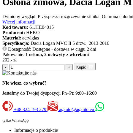
Osłona zimowa, Dacia Logan MV
Dymiony wygląd. Przyspiesza rozgrzewanie silnika. Ochrona chłodn
Więcej informacji
Kod towaru:
61.HE04015
Producent:
HEKO
Materiał:
acrylglas
Specyfikacja:
Dacia Logan MVC II 5 drzw., 2013-2016
Dostępność: Dostępne - dostawa w ciągu 2 dni
?
Pakowanie:
1 osłona, 2 uchwyty z wkrętami
202,- zł
-
+
Kupić
Nie wiesz, co wybrać?
Jesteśmy do Twojej dyspozycji Pn–Pt: 9:00–16:00
+48 324 193 279
agauto@agauto.eu
tyłko WhatsApp
Informacje o produkcie