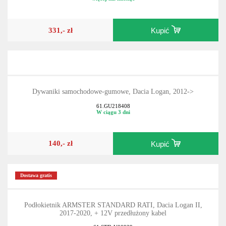
331,- zł
Kupić
Dywaniki samochodowe-gumowe, Dacia Logan, 2012->
61.GU218408
W ciągu 3 dni
140,- zł
Kupić
Dostawa gratis
Podłokietnik ARMSTER STANDARD RATI, Dacia Logan II,
2017-2020, + 12V przedłużony kabel