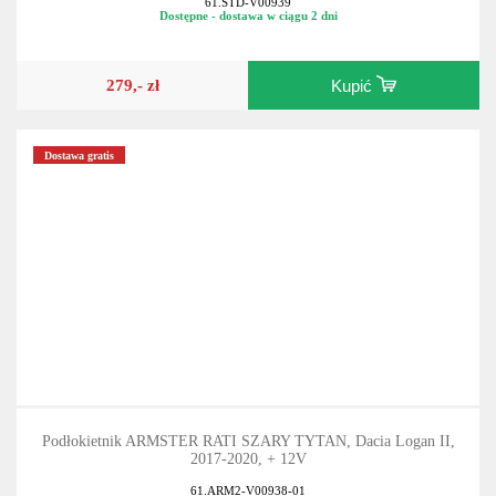
61.STD-V00939
Dostępne - dostawa w ciągu 2 dni
279,- zł
Kupić
Dostawa gratis
Podłokietnik ARMSTER RATI SZARY TYTAN, Dacia Logan II,
2017-2020, + 12V
61.ARM2-V00938-01