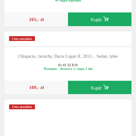
W ciągu tygodnia
265,- zł
Kupić
Cena specjalna
Chlapacze, fartuchy, Dacia Logan II, 2012- , Sedan, tyłne
61.41.32.E10
Dostępne - dostawa w ciągu 2 dni
109,- zł
Kupić
Cena specjalna