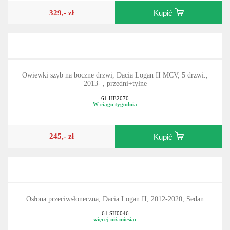
329,- zł
Kupić
Owiewki szyb na boczne drzwi, Dacia Logan II MCV, 5 drzwi.,
2013- , przedni+tyłne
61.HE2070
W ciągu tygodnia
245,- zł
Kupić
Osłona przeciwsłoneczna, Dacia Logan II, 2012-2020, Sedan
61.SH0046
więcej niż miesiąc