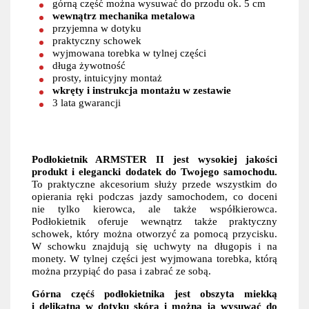
górną część można wysuwać do przodu ok. 5 cm
wewnątrz mechanika metalowa
przyjemna w dotyku
praktyczny schowek
wyjmowana torebka w tylnej części
długa żywotność
prosty, intuicyjny montaż
wkręty i instrukcja montażu w zestawie
3 lata gwarancji
Podłokietnik ARMSTER II jest wysokiej jakości
produkt i elegancki dodatek do Twojego samochodu.
To praktyczne akcesorium służy przede wszystkim do
opierania ręki podczas jazdy samochodem, co doceni
nie tylko kierowca, ale także współkierowca.
Podłokietnik oferuje wewnątrz także praktyczny
schowek, który można otworzyć za pomocą przycisku.
W schowku znajdują się uchwyty na długopis i na
monety. W tylnej części jest wyjmowana torebka, którą
można przypiąć do pasa i zabrać ze sobą.
Górna częćś podłokietnika jest obszyta miekką
i delikatną w dotyku skórą i można ją wysuwać do