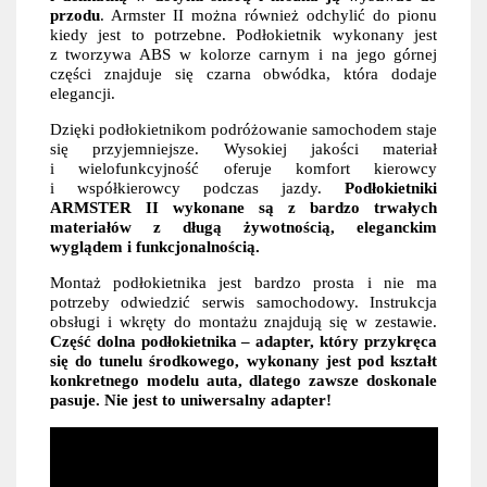
przodu
. Armster II można również odchylić do pionu
kiedy jest to potrzebne. Podłokietnik wykonany jest
z tworzywa ABS w kolorze carnym i na jego górnej
części znajduje się czarna obwódka, która dodaje
elegancji.
Dzięki podłokietnikom podróżowanie samochodem staje
się przyjemniejsze. Wysokiej jakości materiał
i wielofunkcyjność oferuje komfort kierowcy
i współkierowcy podczas jazdy.
Podłokietniki
ARMSTER II wykonane są z bardzo trwałych
materiałów z długą żywotnością, eleganckim
wyglądem i funkcjonalnością.
Montaż podłokietnika jest bardzo prosta i nie ma
potrzeby odwiedzić serwis samochodowy. Instrukcja
obsługi i wkręty do montażu znajdują się w zestawie.
Część dolna podłokietnika – adapter, który przykręca
się do tunelu środkowego, wykonany jest pod kształt
konkretnego modelu auta, dlatego zawsze doskonale
pasuje. Nie jest to uniwersalny adapter!