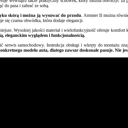
oferuje wewnątrz także praktyczny schowek, który można otworzyć za
ć do pasa i zabrać ze sobą.
otyku skórą i można ją wysuwać do przodu
. Armster II można równi
je się czarna obwódka, która dodaje elegancji.
ejsze. Wysokiej jakości materiał i wielofunkcyjność oferuje komfort
ą, eleganckim wyglądem i funkcjonalnością.
zić serwis samochodowy. Instrukcja obsługi i wkręty do montażu zna
onkretnego modelu auta, dlatego zawsze doskonale pasuje. Nie jes