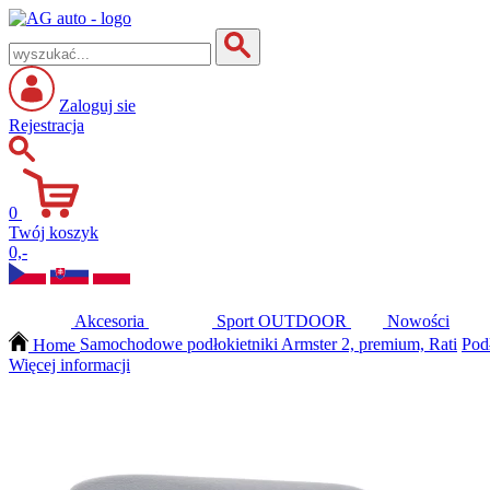
Zaloguj sie
Rejestracja
0
Twój koszyk
0,-
Akcesoria
Sport
OUTDOOR
Nowości
Home
Samochodowe podłokietniki Armster 2, premium, Rati
Pod
Więcej informacji