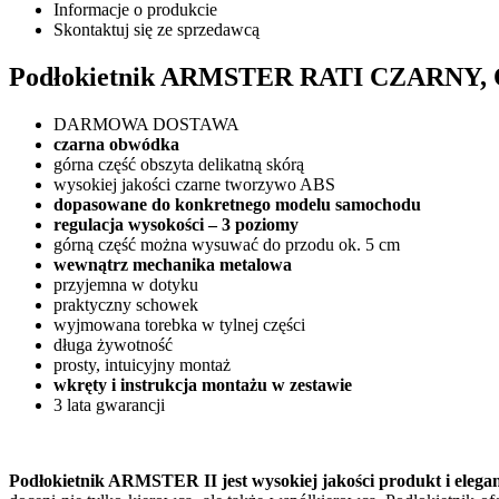
Informacje o produkcie
Skontaktuj się ze sprzedawcą
Podłokietnik ARMSTER RATI CZARNY, O
DARMOWA DOSTAWA
czarna obwódka
górna część obszyta delikatną skórą
wysokiej jakości czarne tworzywo ABS
dopasowane do konkretnego modelu samochodu
regulacja wysokości – 3 poziomy
górną część można wysuwać do przodu ok. 5 cm
wewnątrz mechanika metalowa
przyjemna w dotyku
praktyczny schowek
wyjmowana torebka w tylnej części
długa żywotność
prosty, intuicyjny montaż
wkręty i instrukcja montażu w zestawie
3 lata gwarancji
Podłokietnik ARMSTER II jest wysokiej jakości produkt i eleg