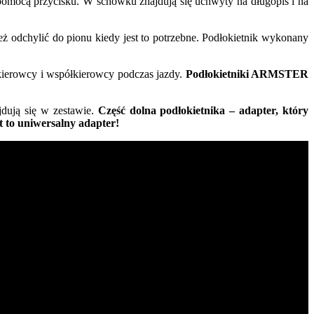
 pomocą przycisku. W schowku znajdują się uchwyty na długopis i na
eż odchylić do pionu kiedy jest to potrzebne. Podłokietnik wykonany
 kierowcy i współkierowcy podczas jazdy.
Podłokietniki ARMSTER
jdują się w zestawie.
Część dolna podłokietnika – adapter, który
t to uniwersalny adapter!