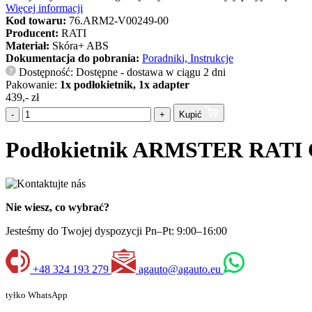
Więcej informacji
Kod towaru:
76.ARM2-V00249-00
Producent:
RATI
Materiał:
Skóra+ ABS
Dokumentacja do pobrania:
Poradniki, Instrukcje
Dostępność: Dostępne - dostawa w ciągu 2 dni
?
Pakowanie:
1x podłokietnik, 1x adapter
439,- zł
-
+
Kupić
Podłokietnik ARMSTER RATI 
Nie wiesz, co wybrać?
Jesteśmy do Twojej dyspozycji Pn–Pt: 9:00–16:00
+48 324 193 279
agauto@agauto.eu
tyłko WhatsApp