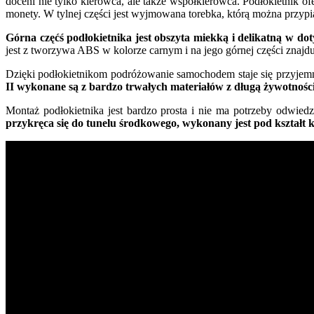
doceni nie tylko kierowca, ale także współkierowca. Podłokietnik 
monety. W tylnej części jest wyjmowana torebka, którą można przypią
Górna częćś podłokietnika jest obszyta miekką i delikatną w d
jest z tworzywa ABS w kolorze carnym i na jego górnej części znajdu
Dzięki podłokietnikom podróżowanie samochodem staje się przyjemni
II wykonane są z bardzo trwałych materiałów z długą żywotności
Montaż podłokietnika jest bardzo prosta i nie ma potrzeby odwied
przykręca się do tunelu środkowego, wykonany jest pod kształt k