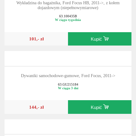
Wykładzina do bagażnika, Ford Focus HB, 2011->, z kołem
dojazdowym (niepełnowymiarowe)
63.100435B
W ciągu tygodnia
101,- zł
Kupić
Dywaniki samochodowe-gumowe, Ford Focus, 2011->
63.GU215184
W ciągu 3 dni
144,- zł
Kupić