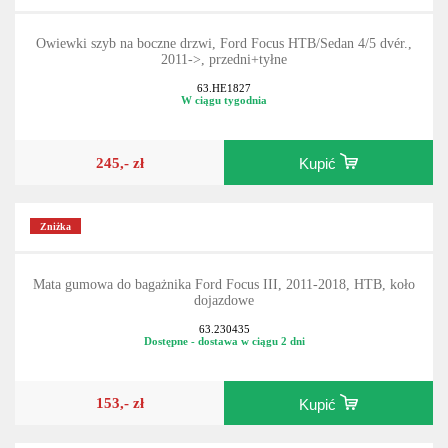
Owiewki szyb na boczne drzwi, Ford Focus HTB/Sedan 4/5 dvér.,
2011->, przedni+tyłne
63.HE1827
W ciągu tygodnia
245,- zł
Kupić
Zniżka
Mata gumowa do bagażnika Ford Focus III, 2011-2018, HTB, koło
dojazdowe
63.230435
Dostępne - dostawa w ciągu 2 dni
153,- zł
Kupić