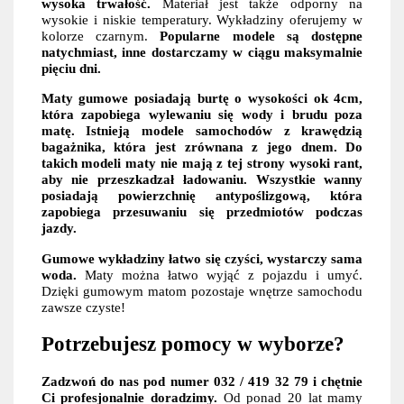
wysoka trwałość.
Materiał jest także odporny na
wysokie i niskie temperatury. Wykładziny oferujemy w
kolorze czarnym.
Popularne modele są dostępne
natychmiast, inne dostarczamy w ciągu maksymalnie
pięciu dni.
Maty gumowe posiadają burtę o wysokości ok 4cm,
która zapobiega wylewaniu się wody i brudu poza
matę. Istnieją modele samochodów z krawędzią
bagażnika, która jest zrównana z jego dnem. Do
takich modeli maty nie mają z tej strony wysoki rant,
aby nie przeszkadzał ładowaniu. Wszystkie wanny
posiadają powierzchnię antypoślizgową, która
zapobiega przesuwaniu się przedmiotów podczas
jazdy.
Gumowe wykładziny łatwo się czyści, wystarczy sama
woda.
Maty można łatwo wyjąć z pojazdu i umyć.
Dzięki gumowym matom pozostaje wnętrze samochodu
zawsze czyste!
Potrzebujesz pomocy w wyborze?
Zadzwoń do nas pod numer 032 / 419 32 79 i chętnie
Ci profesjonalnie doradzimy.
Od ponad 20 lat mamy