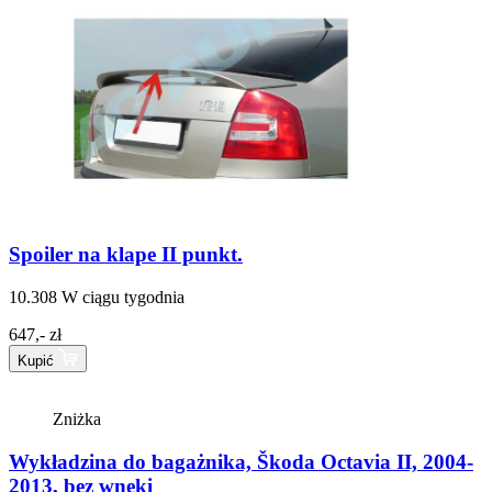
Spoiler na klape II punkt.
10.308
W ciągu tygodnia
647,- zł
Kupić
Zniżka
Wykładzina do bagażnika, Škoda Octavia II, 2004-
2013, bez wnęki