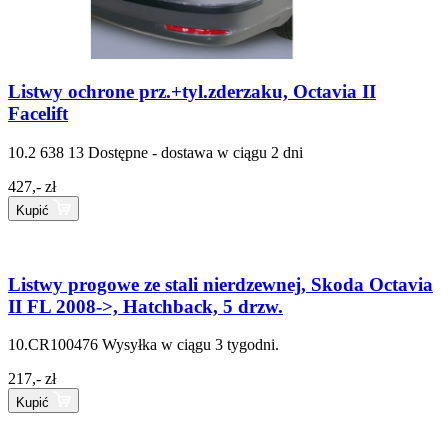
Listwy ochrone prz.+tyl.zderzaku, Octavia II
Facelift
10.2 638 13
Dostępne - dostawa w ciągu 2 dni
427,- zł
Kupić
Listwy progowe ze stali nierdzewnej, Skoda Octavia
II FL 2008->, Hatchback, 5 drzw.
10.CR100476
Wysyłka w ciągu 3 tygodni.
217,- zł
Kupić