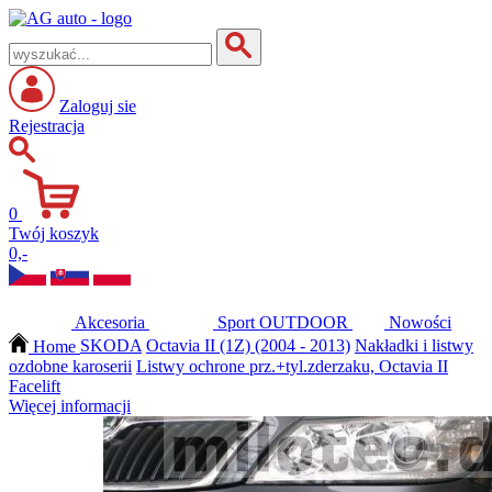
Zaloguj sie
Rejestracja
0
Twój koszyk
0,-
Akcesoria
Sport
OUTDOOR
Nowości
Home
SKODA
Octavia II (1Z) (2004 - 2013)
Nakładki i listwy
ozdobne karoserii
Listwy ochrone prz.+tyl.zderzaku, Octavia II
Facelift
Więcej informacji