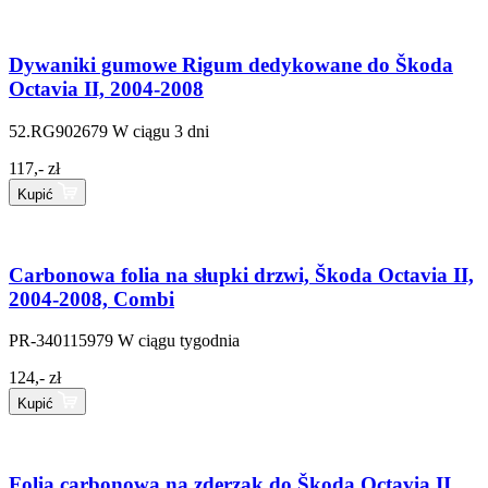
Dywaniki gumowe Rigum dedykowane do Škoda
Octavia II, 2004-2008
52.RG902679
W ciągu 3 dni
117,- zł
Kupić
Carbonowa folia na słupki drzwi, Škoda Octavia II,
2004-2008, Combi
PR-340115979
W ciągu tygodnia
124,- zł
Kupić
Folia carbonowa na zderzak do Škoda Octavia II,