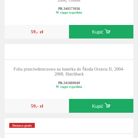
2008, Combi
PR-340573936
W ciągu tygodnia
59,- zł
Kupić
Folia przeciwdeszczowa na lusterka do Škoda Octavia II, 2004-
2008, Hatchback
PR-341869049
W ciągu tygodnia
59,- zł
Kupić
Dostawa gratis