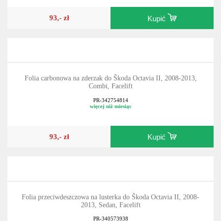
93,- zł
Kupić
Folia carbonowa na zderzak do Škoda Octavia II, 2008-2013,
Combi, Facelift
PR-342754814
więcej niż miesiąc
93,- zł
Kupić
Folia przeciwdeszczowa na lusterka do Škoda Octavia II, 2008-
2013, Sedan, Facelift
PR-340573938