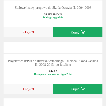
Stalowe listwy progowe do Škoda Octavia II, 2004-2008
52.SK05P4OLP
W ciągu tygodnia
217,- zł
Kupić
Projektowa listwa do lusterka wstecznego – zielona, Skoda Octavia
II, 2008-2013, po faceliftu
644 07
Dostępne - dostawa w ciągu 2 dni
128,- zł
Kupić