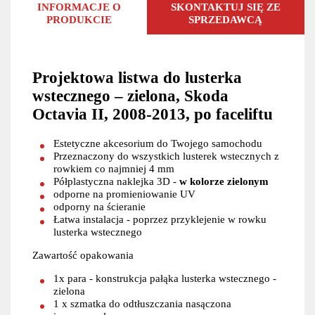
INFORMACJE O
SKONTAKTUJ SIĘ ZE
PRODUKCIE
SPRZEDAWCĄ
Projektowa listwa do lusterka
wstecznego – zielona, Skoda
Octavia II, 2008-2013, po faceliftu
Estetyczne akcesorium do Twojego samochodu
Przeznaczony do wszystkich lusterek wstecznych z
rowkiem co najmniej 4 mm
Półplastyczna naklejka 3D -
w kolorze zielonym
odporne na promieniowanie UV
odporny na ścieranie
Łatwa instalacja - poprzez przyklejenie w rowku
lusterka wstecznego
Zawartość opakowania
1x para - konstrukcja pałąka lusterka wstecznego -
zielona
1 x szmatka do odtłuszczania nasączona