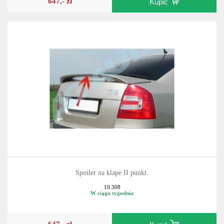
647,- zł
Kupić
Spoiler na klape II punkt.
10.308
W ciągu tygodnia
647,- zł