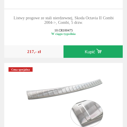
Listwy progowe ze stali nierdzewnej, Skoda Octavia II Combi
2004->, Combi, 5 drzw.
10.CR100475
W ciągu tygodnia
217,- zł
Kupić
Cena specjalna