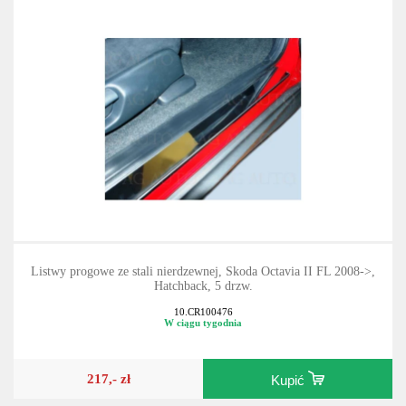
Listwy progowe ze stali nierdzewnej, Skoda Octavia II FL 2008->,
Hatchback, 5 drzw.
10.CR100476
W ciągu tygodnia
217,- zł
Kupić