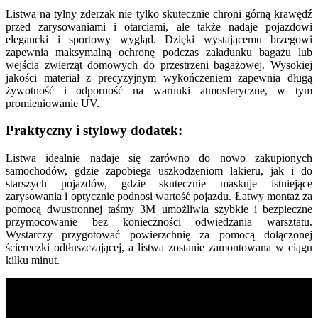
Listwa na tylny zderzak nie tylko skutecznie chroni górną krawędź
przed zarysowaniami i otarciami, ale także nadaje pojazdowi
elegancki i sportowy wygląd. Dzięki wystającemu brzegowi
zapewnia maksymalną ochronę podczas załadunku bagażu lub
wejścia zwierząt domowych do przestrzeni bagażowej. Wysokiej
jakości materiał z precyzyjnym wykończeniem zapewnia długą
żywotność i odporność na warunki atmosferyczne, w tym
promieniowanie UV.
Praktyczny i stylowy dodatek:
Listwa idealnie nadaje się zarówno do nowo zakupionych
samochodów, gdzie zapobiega uszkodzeniom lakieru, jak i do
starszych pojazdów, gdzie skutecznie maskuje istniejące
zarysowania i optycznie podnosi wartość pojazdu. Łatwy montaż za
pomocą dwustronnej taśmy 3M umożliwia szybkie i bezpieczne
przymocowanie bez konieczności odwiedzania warsztatu.
Wystarczy przygotować powierzchnię za pomocą dołączonej
ściereczki odtłuszczającej, a listwa zostanie zamontowana w ciągu
kilku minut.