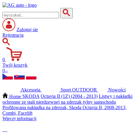
Zaloguj sie
Rejestracja
0
Twój koszyk
0,-
Akcesoria
Sport
OUTDOOR
Nowości
Home
SKODA
Octavia II (1Z) (2004 - 2013)
Listwy i nakładki
ochronne ze stali nierdzewnej na zderzak tylny samochodu
Profilowana nakładka na zderzak, Skoda Octavia II, 2008-2013,
Combi, Facelift
Więcej informacji