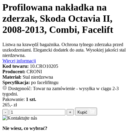
Profilowana nakładka na
zderzak, Skoda Octavia II,
2008-2013, Combi, Facelift
Listwa na krawędź bagażnika. Ochrona tylnego zderzaka przed
uszkodzeniami. Elegancki dodatek do auta. Wysokiej jakości stal
nierdzewna.
Więcej informacji
Kod towaru:
10.CRO10205
Producent:
CRONI
Materiał:
Stal nierdzewna
Specyfikacja:
po facelifitngu
Dostępność: Towar na zamówienie - wysyłka w ciągu 2-3
?
tygodni.
Pakowanie:
1 szt.
265,- zł
-
+
Kupić
Nie wiesz, co wybrać?