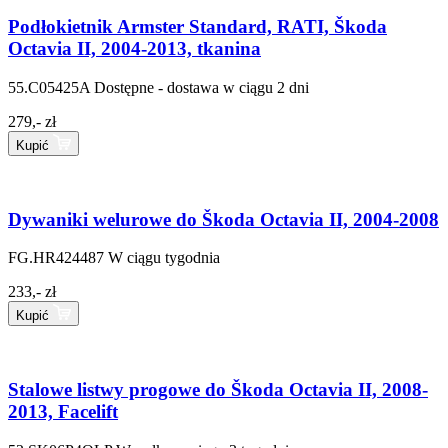
Podłokietnik Armster Standard, RATI, Škoda
Octavia II, 2004-2013, tkanina
55.C05425A
Dostępne - dostawa w ciągu 2 dni
279,- zł
Kupić
Dywaniki welurowe do Škoda Octavia II, 2004-2008
FG.HR424487
W ciągu tygodnia
233,- zł
Kupić
Stalowe listwy progowe do Škoda Octavia II, 2008-
2013, Facelift