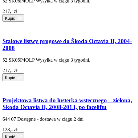
52.SK06P4OLP
Wysyłka w ciągu 3 tygodni.
217,- zł
Kupić
Stalowe listwy progowe do Škoda Octavia II, 2004-
2008
52.SK05P4OLP
Wysyłka w ciągu 3 tygodni.
217,- zł
Kupić
Projektowa listwa do lusterka wstecznego – zielona,
Skoda Octavia II, 2008-2013, po faceliftu
644 07
Dostępne - dostawa w ciągu 2 dni
128,- zł
Kupić