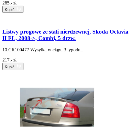
265,- zł
Kupić
Listwy progowe ze stali nierdzewnej, Skoda Octavia
II FL, 2008->, Combi, 5 drzw.
10.CR100477
Wysyłka w ciągu 3 tygodni.
217,- zł
Kupić