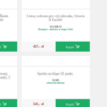
 Škoda
Listwy ochrone prz.+tyl.zderzaku, Octavia
mbi
II Facelift
10.2 638 13
Dostępne - dostawa w ciągu 2 dni
427,- zł
ić
Kupić
ewnej,
Spoiler na klape III punkt.
ombi, 5
10.305
więcej niż miesiąc
545,- zł
ić
Kupić