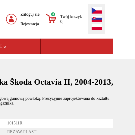
Zaloguj sie
0
Twój koszyk
0,-
Rejestracja
I
ka Škoda Octavia II, 2004-2013,
gową gumową powłoką. Precyzyjnie zaprojektowana do kształtu
gażnika.
101511R
REZAW-PLAST