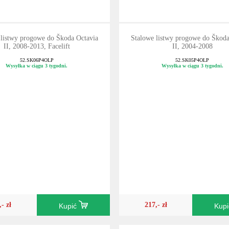
 listwy progowe do Škoda Octavia
Stalowe listwy progowe do Škoda
II, 2008-2013, Facelift
II, 2004-2008
52.SK06P4OLP
52.SK05P4OLP
Wysyłka w ciągu 3 tygodni.
Wysyłka w ciągu 3 tygodni.
,- zł
217,- zł
Kupić
Kup