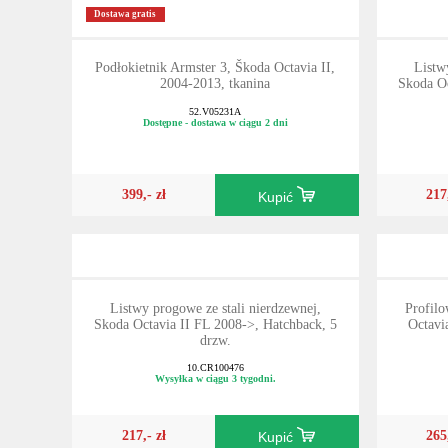
Dostawa gratis
Podłokietnik Armster 3, Škoda Octavia II,
Listw
2004-2013, tkanina
Skoda Oc
52.V05231A
Dostępne - dostawa w ciągu 2 dni
399,- zł
217
Kupić
Listwy progowe ze stali nierdzewnej,
Profilo
Skoda Octavia II FL 2008->, Hatchback, 5
Octavi
drzw.
10.CR100476
Wysyłka w ciągu 3 tygodni.
217,- zł
265
Kupić