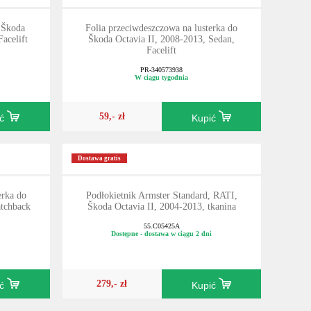
 Škoda
Folia przeciwdeszczowa na lusterka do
acelift
Škoda Octavia II, 2008-2013, Sedan,
Facelift
PR-340573938
W ciągu tygodnia
59,- zł
ić
Kupić
Dostawa gratis
erka do
Podłokietnik Armster Standard, RATI,
atchback
Škoda Octavia II, 2004-2013, tkanina
55.C05425A
Dostępne - dostawa w ciągu 2 dni
279,- zł
ić
Kupić