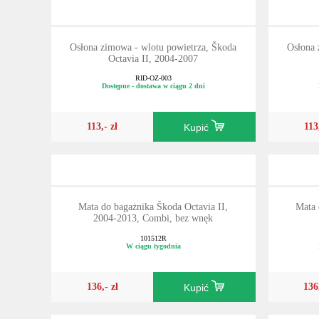
Osłona zimowa - wlotu powietrza, Škoda
Osłona 
Octavia II, 2004-2007
RID-OZ-003
Dostępne - dostawa w ciągu 2 dni
113,- zł
113
Kupić
Mata do bagażnika Škoda Octavia II,
Mata 
2004-2013, Combi, bez wnęk
101512R
W ciągu tygodnia
136,- zł
136
Kupić