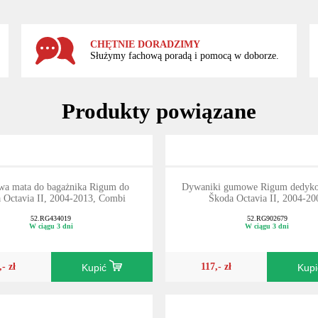
CHĘTNIE DORADZIMY
Służymy fachową poradą i pomocą w doborze.
Produkty powiązane
a mata do bagażnika Rigum do
Dywaniki gumowe Rigum dedyk
 Octavia II, 2004-2013, Combi
Škoda Octavia II, 2004-20
52.RG434019
52.RG902679
W ciągu 3 dni
W ciągu 3 dni
,- zł
117,- zł
Kupić
Kup