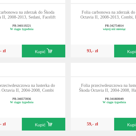
 carbonowa na zderzak do Škoda
Folia carbonowa na zderzak do
a II, 2008-2013, Sedani, Facelift
Octavia II, 2008-2013, Combi, F
PR-340119221
PR-342754814
W ciągu tygodnia
więcej niż miesiąc
- zł
93,- zł
Kupić
Kup
przeciwdeszczowa na lusterka do
Folia przeciwdeszczowa na lust
 Octavia II, 2004-2008, Combi
Škoda Octavia II, 2004-2008, H
PR-340573936
PR-341869049
W ciągu tygodnia
W ciągu tygodnia
- zł
59,- zł
Kupić
Kup