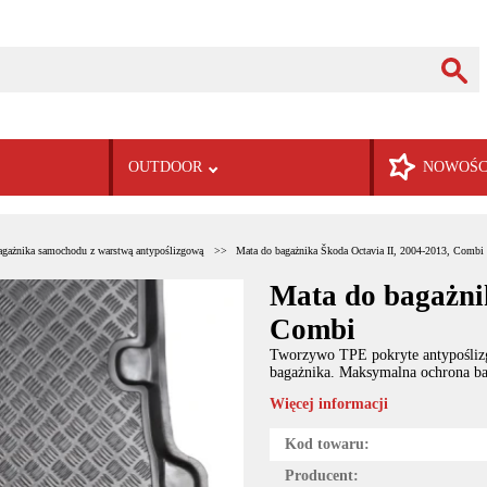
OUTDOOR
NOWOŚC
agażnika samochodu z warstwą antypoślizgową
Mata do bagażnika Škoda Octavia II, 2004-2013, Combi
Mata do bagażni
Combi
Tworzywo TPE pokryte antypośliz
bagażnika. Maksymalna ochrona ba
Więcej informacji
Kod towaru:
Producent: