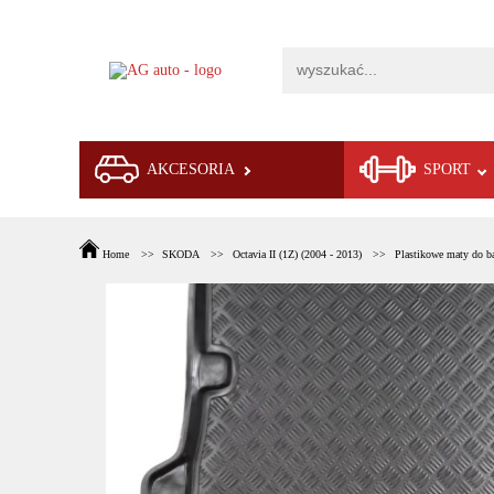
AKCESORIA
SPORT
Home
SKODA
Octavia II (1Z) (2004 - 2013)
Plastikowe maty do b