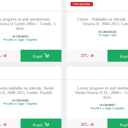
Cena specjalna
y progowe ze stali nierdzewnej,
Listwa - Nakładka na zderzak,
tavia II Combi 2004->, Combi, 5
Octavia II, 2004-2013, Co
drzw.
10.CRO235242
W ciągu 3 dni
10.CR100475
Wysyłka w ciągu 3 tygodni.
,- zł
277,- zł
Kupić
Kup
wana nakładka na zderzak, Skoda
Listwy progowe ze stali nierdz
a II, 2008-2013, Combi, Facelift
Skoda Octavia II FL, 2008->, C
drzw.
10.CRO10205
Wysyłka w ciągu 3 tygodni.
10.CR100477
Wysyłka w ciągu 3 tygodni.
,- zł
217,- zł
Kupić
Kup