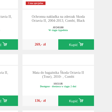
Cena specjalna
tavia II,
Ochronna nakładka na zderzak Skoda
Octavia II, 2004-2013, Combi, Black
AV245180
i
W ciągu tygodnia
269,- zł
ić
Kupić
ia II,
Mata do bagażnika Škoda Octavia II
(Tour), 2010- , Combi
101511R
Dostępne - dostawa w ciągu 2 dni
136,- zł
ić
Kupić