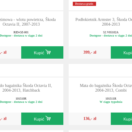
Dostawa gratis
zimowa - wlotu powietrza, Škoda
Podłokietnik Armster 3, Škoda Oc
Octavia II, 2007-2013
2004-2013
RID-OZ-001
52.V05102A
Dostępne - dostawa w ciągu 2 dni
Dostępne - dostawa w ciągu 2 dn
,- zł
399,- zł
Kupić
Kup
do bagażnika Škoda Octavia II,
Mata do bagażnika Škoda Octav
2004-2013, Hatchback
2004-2013, Combi
101510R
101511R
Dostępne - dostawa w ciągu 2 dni
W ciągu tygodnia
,- zł
136,- zł
Kupić
Kup