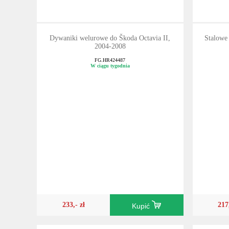
Dywaniki welurowe do Škoda Octavia II,
Stalowe
2004-2008
FG.HR424487
W ciągu tygodnia
233,- zł
217
Kupić