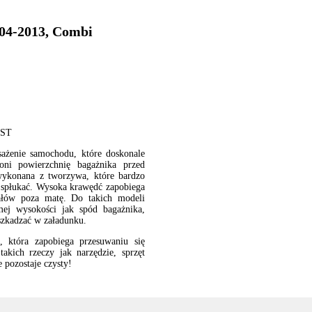
004-2013, Combi
AST
sażenie samochodu, które doskonale
oni powierzchnię bagażnika przed
 wykonana z tworzywa, które bardzo
 i spłukać. Wysoka krawędć zapobiega
ałów poza matę. Do takich modeli
ej wysokości jak spód bagażnika,
szkadzać w załadunku.
 która zapobiega przesuwaniu się
akich rzeczy jak narzędzie, sprzęt
 pozostaje czysty!