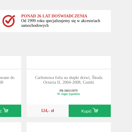
PONAD 26 LAT DOŚWIADCZENIA
Od 1999 roku specjalizujemy się w akcesoriach
samochodowych
owane do
Carbonowa folia na słupki drzwi, Škoda
08
Octavia II, 2004-2008, Combi
PR-340115979
W ciągu tygodnia
124,- zł
ić
Kupić