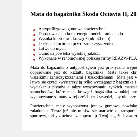
Mata do bagażnika Škoda Octavia II, 2
Antypoślizgowa gumowa powierzchnia
Dopasowane do konkretnego modelu samochodu
Wysoka korytkowa krawędź (ok. 40 mm)
Doskonala ochrona przed zanieczyszczeniem
Łatwe do mycia
Gumowa powłoka wysokiej jakości
Wykonane w renomowanej polskiej firmy REAZW-PL
Mata do bagażnika z antypoślizgiem jest praktyczne wypo
dopasowane jest do kształtu bagażnika. Mata także chr
wszelkimi zanieczyszczeniami i uszkodzeniami. Mata jest
łatwo się czyści -wystarczy ją tylko wyciągnąć z bagażnika
wyciekaniu płynów a także wysypywaniu sypkich materi
samochodów, które mają krawędź bagażnika w takiej sam
wykonywane są maty w tej części bez krawędzi, aby nie prze
Powierzchnia maty wyposażona jest w gumową powłokę,
załadunku. Teraz już nie musisz się martwić o transport t
sportowy, torby z pełnym zakupem itp. Twój bagażnik zawsze