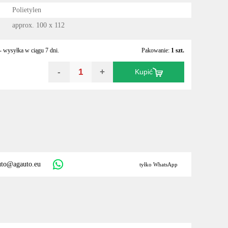
Polietylen
approx. 100 x 112
 wysyłka w ciągu 7 dni.
Pakowanie:
1 szt.
-
+
Kupić
uto@agauto.eu
tyłko WhatsApp