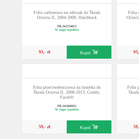
Folia carbonowa na zderzak do Škoda
Folia
Octavia II, 2004-2008, Hatchback
Octavi
PR-342754813
W ciągu tygodnia
93,- zł
93,
Kupić
Folia przeciwdeszczowa na lusterka do
Folia 
Škoda Octavia II, 2008-2013, Combi,
Škoda
Facelift
PR-341869052
W ciągu tygodnia
59,- zł
59,
Kupić