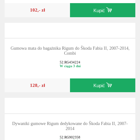
102,- zł
Kupić
Gumowa mata do bagażnika Rigum do Škoda Fabia II, 2007-2014,
Combi
52.RG434224
W ciągu 3 dni
128,- zł
Kupić
Dywaniki gumowe Rigum dedykowane do Škoda Fabia II, 2007-
2014
52.RG902358