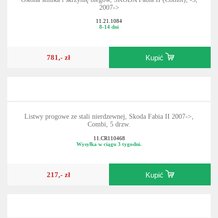
2007->
11.21.1084
8-14 dni
781,- zł
Kupić
Listwy progowe ze stali nierdzewnej, Skoda Fabia II 2007->,
Combi, 5 drzw.
11.CR110468
Wysyłka w ciągu 3 tygodni.
217,- zł
Kupić