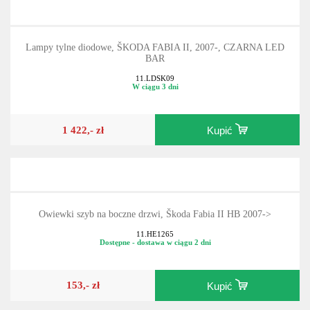
Lampy tylne diodowe, ŠKODA FABIA II, 2007-, CZARNA LED
BAR
11.LDSK09
W ciągu 3 dni
1 422,- zł
Kupić
Owiewki szyb na boczne drzwi, Škoda Fabia II HB 2007->
11.HE1265
Dostępne - dostawa w ciągu 2 dni
153,- zł
Kupić