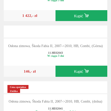
W ciągu 3 dni
1 422,- zł
Kupić
Osłona zimowa, Škoda Fabia II, 2007->2010, HB, Combi, (Górna)
11.HE02043
W ciągu 3 dni
146,- zł
Kupić
Cena specjalna
Zniżka
Osłona zimowa, Škoda Fabia II, 2007->2010, HB, Combi, (dolna)
11.HE02041