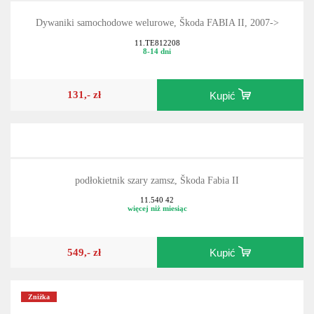
Dywaniki samochodowe welurowe, Škoda FABIA II, 2007->
11.TE812208
8-14 dni
131,- zł
Kupić
podłokietnik szary zamsz, Škoda Fabia II
11.540 42
więcej niż miesiąc
549,- zł
Kupić
Zniżka