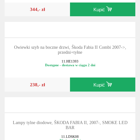
344,- zł
Kupić
Owiewki szyb na boczne drzwi, Škoda Fabia II Combi 2007->,
przedni+tyłne
11.HE1393
Dostępne - dostawa w ciągu 2 dni
238,- zł
Kupić
Lampy tylne diodowe, ŠKODA FABIA II, 2007-, SMOKE LED
BAR
11.LDSK08