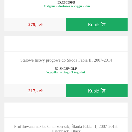
55.C05399B
Dostępne - dostawa w ciągu 2 dni
279,- zł
Kupić
Stalowe listwy progowe do Škoda Fabia II, 2007-2014
52.SK03P4OLP
Wysyłka w ciągu 3 tygodni.
217,- zł
Kupić
Profilowana nakładka na zderzak, Škoda Fabia II, 2007-2013,
Hatchback, Black