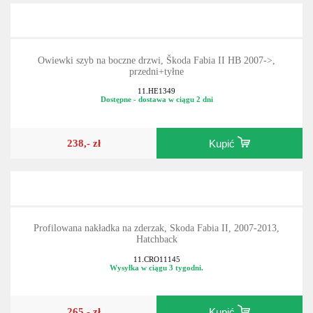
Owiewki szyb na boczne drzwi, Škoda Fabia II HB 2007->,
przedni+tyłne
11.HE1349
Dostępne - dostawa w ciągu 2 dni
238,- zł
Kupić
Profilowana nakładka na zderzak, Skoda Fabia II, 2007-2013,
Hatchback
11.CRO11145
Wysyłka w ciągu 3 tygodni.
265,- zł
Kupić