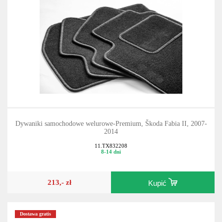
Dywaniki samochodowe welurowe-Premium, Škoda Fabia II, 2007-
2014
11.TX832208
8-14 dni
213,- zł
Kupić
Dostawa gratis