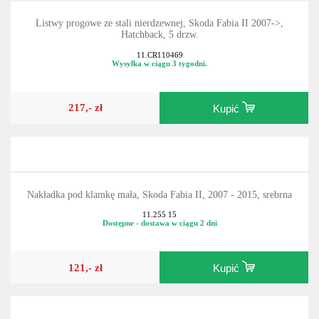
Listwy progowe ze stali nierdzewnej, Skoda Fabia II 2007->,
Hatchback, 5 drzw.
11.CR110469
Wysyłka w ciągu 3 tygodni.
217,- zł
Kupić
Nakładka pod klamkę mała, Skoda Fabia II, 2007 - 2015, srebrna
11.255 15
Dostępne - dostawa w ciągu 2 dni
121,- zł
Kupić