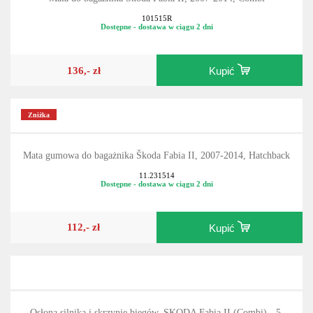
101515R
Dostępne - dostawa w ciągu 2 dni
136,- zł
Kupić
Zniżka
Mata gumowa do bagażnika Škoda Fabia II, 2007-2014, Hatchback
11.231514
Dostępne - dostawa w ciągu 2 dni
112,- zł
Kupić
Osłona silnika i skrzynię biegów, SKODA Fabia II (Combi), -5,