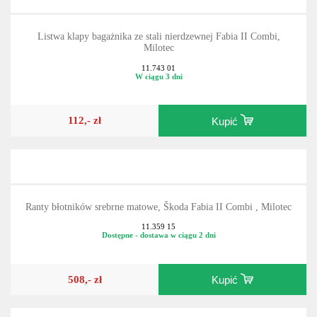
Listwa klapy bagażnika ze stali nierdzewnej Fabia II Combi,
Milotec
11.743 01
W ciągu 3 dni
112,- zł
Kupić
Ranty błotników srebrne matowe, Škoda Fabia II Combi , Milotec
11.359 15
Dostępne - dostawa w ciągu 2 dni
508,- zł
Kupić