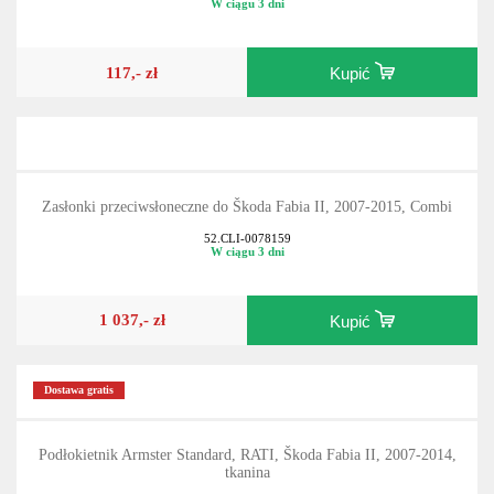
W ciągu 3 dni
117,- zł
Kupić
Zasłonki przeciwsłoneczne do Škoda Fabia II, 2007-2015, Combi
52.CLI-0078159
W ciągu 3 dni
1 037,- zł
Kupić
Dostawa gratis
Podłokietnik Armster Standard, RATI, Škoda Fabia II, 2007-2014,
tkanina