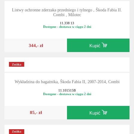
Listwy ochronne zderzaka przedniego i tylnego , Škoda Fabia II.
Combi , Milotec
11.338 13
Dostępne - dostawa w ciągu 2 dni
344,- zł
Kupić
Zniżka
Wykładzina do bagażnika, Škoda Fabia II, 2007-2014, Combi
11.101515B
Dostępne - dostawa w ciągu 2 dni
85,- zł
Kupić
Zniżka