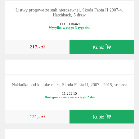
Listwy progowe ze stali nierdzewnej, Skoda Fabia II 2007->,
Hatchback, 5 drzw.
11.CR110469
Wysyłka w ciągu 3 tygodni.
217,- zł
Kupić
Nakładka pod klamkę mała, Skoda Fabia II, 2007 - 2015, srebrna
11.255 15
Dostępne - dostawa w ciągu 2 dni
121,- zł
Kupić