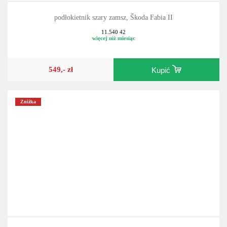
podłokietnik szary zamsz, Škoda Fabia II
11.540 42
więcej niż miesiąc
549,- zł
Kupić
Zniżka