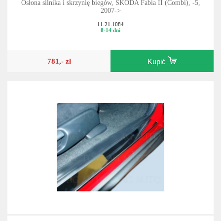
Osłona silnika i skrzynię biegów, SKODA Fabia II (Combi), -5,
2007->
11.21.1084
8-14 dni
781,- zł
Kupić