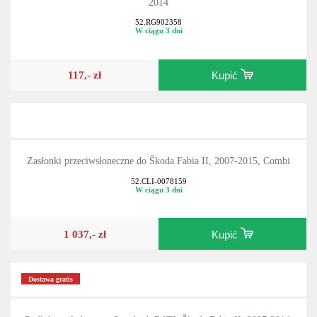
2014
52.RG902358
W ciągu 3 dni
117,- zł
Kupić
Zasłonki przeciwsłoneczne do Škoda Fabia II, 2007-2015, Combi
52.CLI-0078159
W ciągu 3 dni
1 037,- zł
Kupić
Dostawa gratis