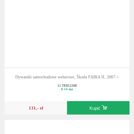
Dywaniki samochodowe welurowe, Škoda FABIA II, 2007->
11.TE812208
8-14 dni
131,- zł
Kupić