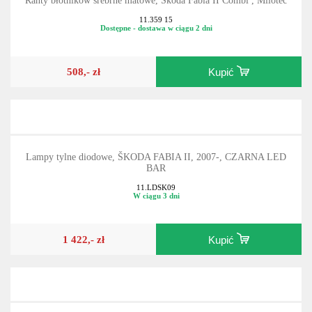
Ranty błotników srebrne matowe, Škoda Fabia II Combi , Milotec
11.359 15
Dostępne - dostawa w ciągu 2 dni
508,- zł
Kupić
Lampy tylne diodowe, ŠKODA FABIA II, 2007-, CZARNA LED
BAR
11.LDSK09
W ciągu 3 dni
1 422,- zł
Kupić