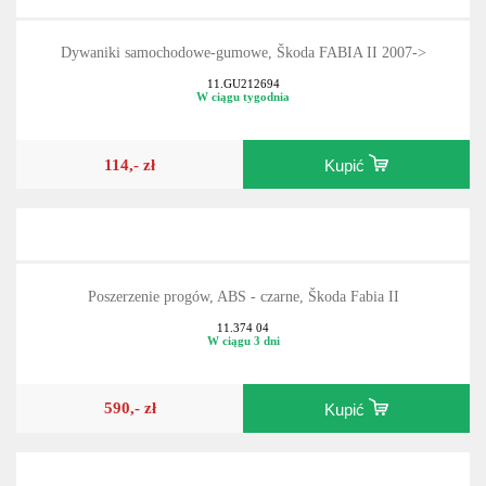
Dywaniki samochodowe-gumowe, Škoda FABIA II 2007->
11.GU212694
W ciągu tygodnia
114,- zł
Kupić
Poszerzenie progów, ABS - czarne, Škoda Fabia II
11.374 04
W ciągu 3 dni
590,- zł
Kupić