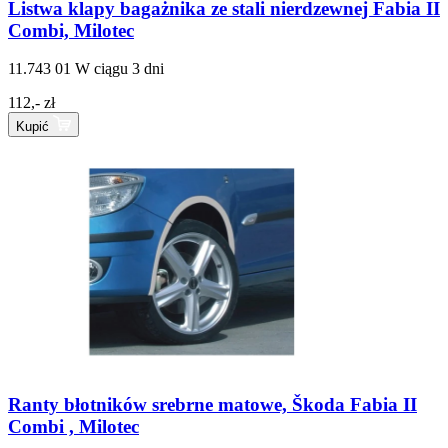
Listwa klapy bagażnika ze stali nierdzewnej Fabia II
Combi, Milotec
11.743 01
W ciągu 3 dni
112,- zł
Kupić
Ranty błotników srebrne matowe, Škoda Fabia II
Combi , Milotec