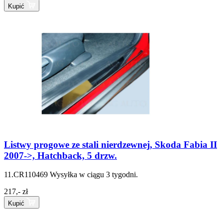
Kupić
Listwy progowe ze stali nierdzewnej, Skoda Fabia II
2007->, Hatchback, 5 drzw.
11.CR110469
Wysyłka w ciągu 3 tygodni.
217,- zł
Kupić