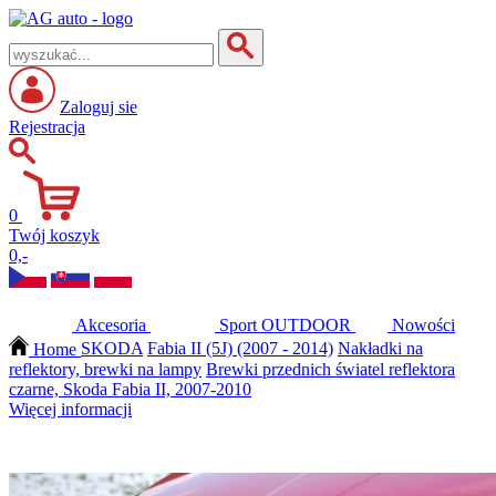
Zaloguj sie
Rejestracja
0
Twój koszyk
0,-
Akcesoria
Sport
OUTDOOR
Nowości
Home
SKODA
Fabia II (5J) (2007 - 2014)
Nakładki na
reflektory, brewki na lampy
Brewki przednich światel reflektora
czarne, Skoda Fabia II, 2007-2010
Więcej informacji