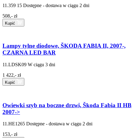
11.359 15
Dostępne - dostawa w ciągu 2 dni
508,- zł
Kupić
Lampy tylne diodowe, ŠKODA FABIA II, 2007-,
CZARNA LED BAR
11.LDSK09
W ciągu 3 dni
1 422,- zł
Kupić
Owiewki szyb na boczne drzwi, Škoda Fabia II HB
2007->
11.HE1265
Dostępne - dostawa w ciągu 2 dni
153,- zł