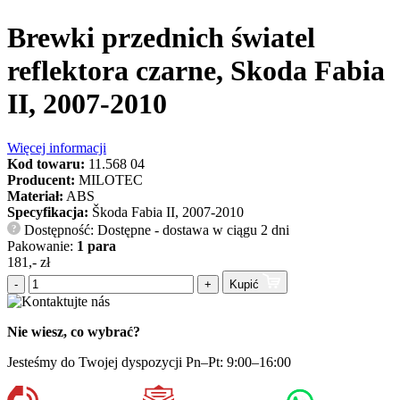
Brewki przednich światel
reflektora czarne, Skoda Fabia
II, 2007-2010
Więcej informacji
Kod towaru:
11.568 04
Producent:
MILOTEC
Materiał:
ABS
Specyfikacja:
Škoda Fabia II, 2007-2010
Dostępność: Dostępne - dostawa w ciągu 2 dni
?
Pakowanie:
1 para
181,- zł
-
+
Kupić
Nie wiesz, co wybrać?
Jesteśmy do Twojej dyspozycji Pn–Pt: 9:00–16:00