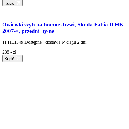
Kupić
Owiewki szyb na boczne drzwi, Škoda Fabia II HB
2007->, przedni+tyłne
11.HE1349
Dostępne - dostawa w ciągu 2 dni
238,- zł
Kupić