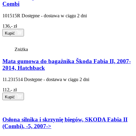
Combi
101515R
Dostępne - dostawa w ciągu 2 dni
136,- zł
Kupić
Zniżka
Mata gumowa do bagażnika Škoda Fabia II, 2007-
2014, Hatchback
11.231514
Dostępne - dostawa w ciągu 2 dni
112,- zł
Kupić
Osłona silnika i skrzynię biegów, SKODA Fabia II
(Combi), -5, 2007->