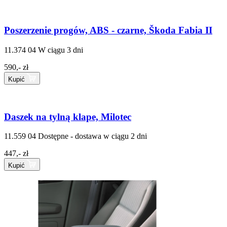
Poszerzenie progów, ABS - czarne, Škoda Fabia II
11.374 04
W ciągu 3 dni
590,- zł
Kupić
Daszek na tylną klape, Milotec
11.559 04
Dostępne - dostawa w ciągu 2 dni
447,- zł
Kupić