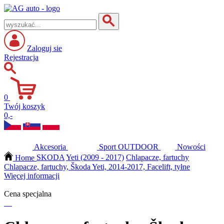
Zaloguj sie
Rejestracja
0
Twój koszyk
0,-
Akcesoria
Sport
OUTDOOR
Nowości
Home
SKODA
Yeti (2009 - 2017)
Chlapacze, fartuchy
Chlapacze, fartuchy, Škoda Yeti, 2014-2017, Facelift, tyłne
Więcej informacji
Cena specjalna