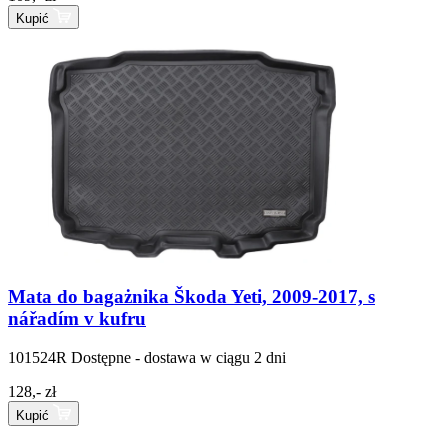
Kupić
Mata do bagażnika Škoda Yeti, 2009-2017, s
nářadím v kufru
101524R
Dostępne - dostawa w ciągu 2 dni
128,- zł
Kupić