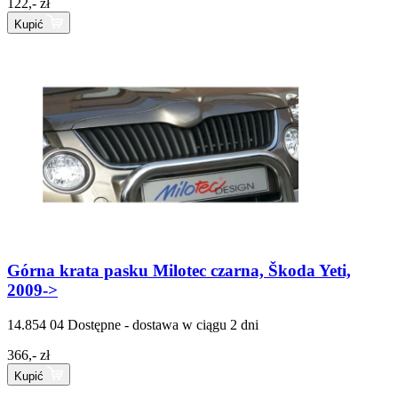
122,- zł
Kupić
Górna krata pasku Milotec czarna, Škoda Yeti,
2009->
14.854 04
Dostępne - dostawa w ciągu 2 dni
366,- zł
Kupić