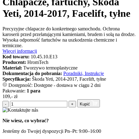
Chlapacze, fartuchy, Škoda
Yeti, 2014-2017, Facelift, tyłne
Precyzyjne chlapacze do konkretnego samochodu. Ochrona
karoserii przed przelatującymi kamieniami, brudem i solą na drodze.
Wysoka odporność fartuchów na uszkodzenia chemiczne i
termiczne.
Więcej informacji
Kod towaru:
10.45.10.E13
Producent:
HromTech
Materiał:
Tworzywo termoplastyczne
Dokumentacja do pobrania:
Poradniki, Instrukcje
Specyfikacja:
Škoda Yeti, 2014-2017, Facelift, tyłne
Dostępność: Dostępne - dostawa w ciągu 2 dni
?
Pakowanie:
1 para
109,- zł
-
+
Kupić
Nie wiesz, co wybrać?
Jesteśmy do Twojej dyspozycji Pn–Pt: 9:00–16:00