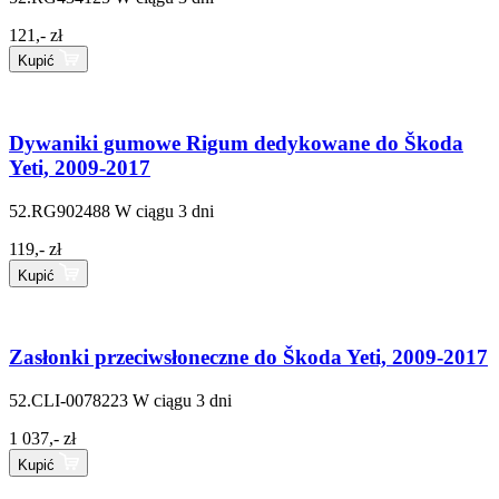
121,- zł
Kupić
Dywaniki gumowe Rigum dedykowane do Škoda
Yeti, 2009-2017
52.RG902488
W ciągu 3 dni
119,- zł
Kupić
Zasłonki przeciwsłoneczne do Škoda Yeti, 2009-2017
52.CLI-0078223
W ciągu 3 dni
1 037,- zł
Kupić