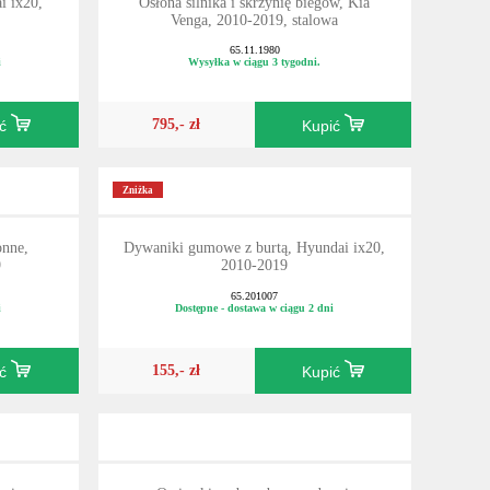
i ix20,
Osłona silnika i skrzynię biegów, Kia
Venga, 2010-2019, stalowa
65.11.1980
i
Wysyłka w ciągu 3 tygodni.
795,- zł
ić
Kupić
Zniżka
onne,
Dywaniki gumowe z burtą, Hyundai ix20,
9
2010-2019
65.201007
i
Dostępne - dostawa w ciągu 2 dni
155,- zł
ić
Kupić