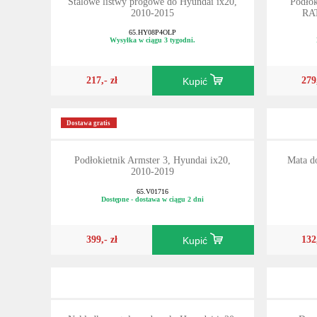
Stalowe listwy progowe do Hyundai ix20,
Podło
2010-2015
RAT
65.HY08P4OLP
Wysyłka w ciągu 3 tygodni.
217,- zł
279
Kupić
Dostawa gratis
Podłokietnik Armster 3, Hyundai ix20,
Mata d
2010-2019
65.V01716
Dostępne - dostawa w ciągu 2 dni
399,- zł
132
Kupić