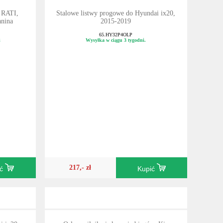
, RATI,
Stalowe listwy progowe do Hyundai ix20,
anina
2015-2019
65.HY32P4OLP
i
Wysyłka w ciągu 3 tygodni.
217,- zł
ić
Kupić