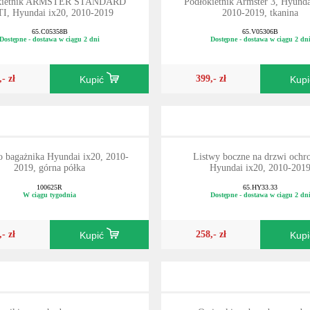
kietnik ARMSTER STANDARD
Podłokietnik Armster 3, Hyunda
I, Hyundai ix20, 2010-2019
2010-2019, tkanina
65.C05358B
65.V05306B
Dostępne - dostawa w ciągu 2 dni
Dostępne - dostawa w ciągu 2 dn
,- zł
399,- zł
Kupić
Kup
o bagażnika Hyundai ix20, 2010-
Listwy boczne na drzwi ochr
2019, górna półka
Hyundai ix20, 2010-201
100625R
65.HY33.33
W ciągu tygodnia
Dostępne - dostawa w ciągu 2 dn
,- zł
258,- zł
Kupić
Kup