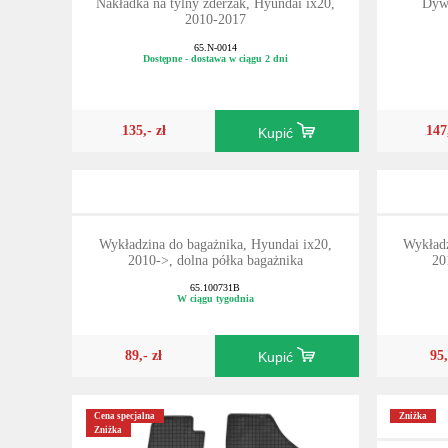
Nakładka na tylny zderzak, Hyundai ix20,
Dyw
2010-2017
65.N-0014
Dostępne - dostawa w ciągu 2 dni
135,- zł
147
Kupić
Wykładzina do bagażnika, Hyundai ix20,
Wykładz
2010->, dolna półka bagażnika
20
65.100731B
W ciągu tygodnia
89,- zł
95,
Kupić
Cena specjalna
Zniżka
Zniżka