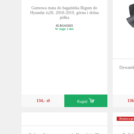
Gumowa mata do bagażnika Rigum do
Hyundai ix20, 2010-2019, górna i dolna
półka
65.RG415025
W ciągu 3 dni
Dywanik
134,- zł
136
Kupić
Dostawa gra