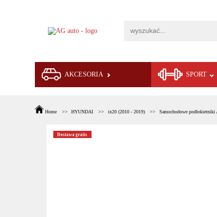
AKCESORIA
SPORT
Home
HYUNDAI
ix20 (2010 - 2019)
Samochodowe podłokietniki 
Dostawa gratis