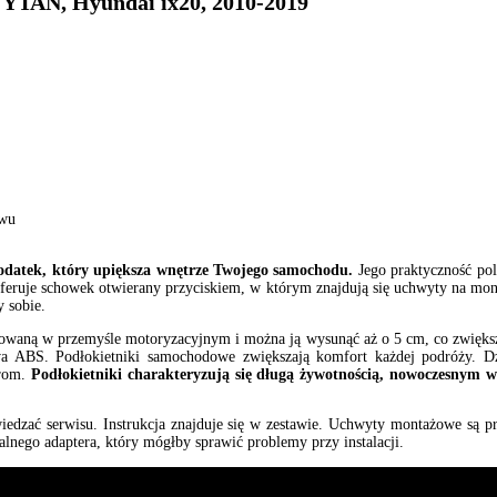
TAN, Hyundai ix20, 2010-2019
awu
 dodatek, który upiększa wnętrze Twojego samochodu.
Jego praktyczność pol
feruje schowek otwierany przyciskiem, w którym znajdują się uchwyty na mone
y sobie.
tosowaną w przemyśle motoryzacyjnym i można ją wysunąć aż o 5 cm, co zwięks
a ABS. Podłokietniki samochodowe zwiększają komfort każdej podróży. Dz
erom.
Podłokietniki charakteryzują się długą żywotnością, nowoczesnym
dwiedzać serwisu. Instrukcja znajduje się w zestawie. Uchwyty montażowe są
alnego adaptera, który mógłby sprawić problemy przy instalacji.