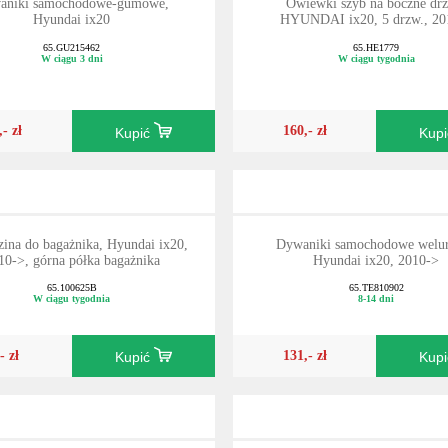
aniki samochodowe-gumowe,
Owiewki szyb na boczne drz
Hyundai ix20
HYUNDAI ix20, 5 drzw., 20
65.GU215462
65.HE1779
W ciągu 3 dni
W ciągu tygodnia
,- zł
160,- zł
Kupić
Kup
ina do bagażnika, Hyundai ix20,
Dywaniki samochodowe welu
10->, górna półka bagażnika
Hyundai ix20, 2010->
65.100625B
65.TE810902
W ciągu tygodnia
8-14 dni
- zł
131,- zł
Kupić
Kup