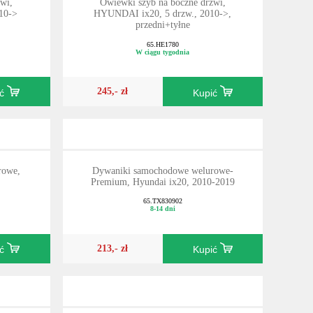
wi,
Owiewki szyb na boczne drzwi,
10->
HYUNDAI ix20, 5 drzw., 2010->,
przedni+tyłne
65.HE1780
W ciągu tygodnia
245,- zł
ić
Kupić
rowe,
Dywaniki samochodowe welurowe-
Premium, Hyundai ix20, 2010-2019
65.TX830902
8-14 dni
213,- zł
ić
Kupić