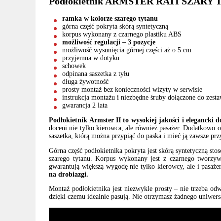
Podłokietnik ARMSTER RATI SZARY TY
ramka w kolorze szarego tytanu
górna część pokryta skórą syntetyczną
korpus wykonany z czarnego plastiku ABS
możliwość regulacji – 3 pozycje
możliwość wysunięcia górnej części aż o 5 cm
przyjemna w dotyku
schowek
odpinana saszetka z tyłu
długa żywotność
prosty montaż bez konieczności wizyty w serwisie
instrukcja montażu i niezbędne śruby dołączone do zest
gwarancja 2 lata
Podłokietnik Armster II to wysokiej jakości i elegancki
doceni nie tylko kierowca, ale również pasażer. Dodatkowo o
saszetka, którą można przypiąć do paska i mieć ją zawsze prz
Górna część podłokietnika pokryta jest skórą syntetyczną s
szarego tytanu. Korpus wykonany jest z czarnego tworzyw
gwarantują większą wygodę nie tylko kierowcy, ale i pasaż
na drobiazgi.
Montaż podłokietnika jest niezwykle prosty – nie trzeba o
dzięki czemu idealnie pasują. Nie otrzymasz żadnego uniwers