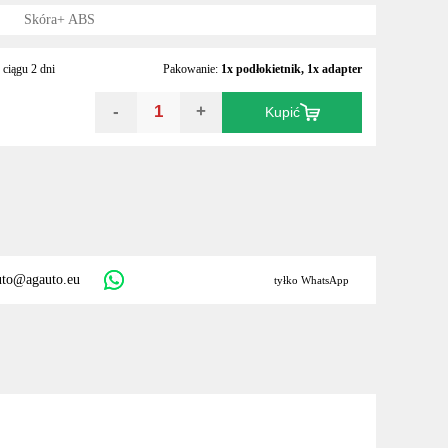
Skóra+ ABS
ciągu 2 dni
Pakowanie:
1x podłokietnik, 1x adapter
-
+
Kupić
uto@agauto.eu
tyłko WhatsApp