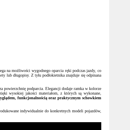
ega na możliwości wygodnego oparcia ręki podczas jazdy, co
ty lub długopisy. Z tyłu podłokietnika znajduje się odpinana
za powierzchnię podparcia. Elegancji dodaje ramka w kolorze
ięki wysokiej jakości materiałom, z których są wykonane,
 wyglądem, funkcjonalnością oraz praktycznym schowkiem
 produkowane indywidualnie do konkretnych modeli pojazdów,