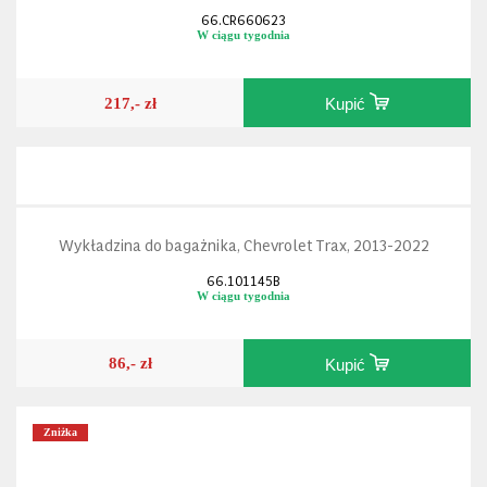
66.CR660623
W ciągu tygodnia
217,- zł
Kupić
Wykładzina do bagażnika, Chevrolet Trax, 2013-2022
66.101145B
W ciągu tygodnia
86,- zł
Kupić
Zniżka