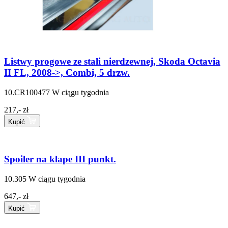
Listwy progowe ze stali nierdzewnej, Skoda Octavia
II FL, 2008->, Combi, 5 drzw.
10.CR100477
W ciągu tygodnia
217,- zł
Kupić
Spoiler na klape III punkt.
10.305
W ciągu tygodnia
647,- zł
Kupić