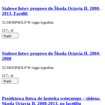
Stalowe listwy progowe do Škoda Octavia II, 2008-
2013, Facelift
52.SK06P4OLP
W ciągu tygodnia
217,- zł
Kupić
Stalowe listwy progowe do Škoda Octavia II, 2004-
2008
52.SK05P4OLP
W ciągu tygodnia
217,- zł
Kupić
Projektowa listwa do lusterka wstecznego – zielona,
Skoda Octavia II, 2008-2013, po faceliftu