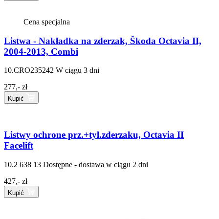
Cena specjalna
Listwa - Nakładka na zderzak, Škoda Octavia II,
2004-2013, Combi
10.CRO235242
W ciągu 3 dni
277,- zł
Kupić
Listwy ochrone prz.+tyl.zderzaku, Octavia II
Facelift
10.2 638 13
Dostępne - dostawa w ciągu 2 dni
427,- zł
Kupić