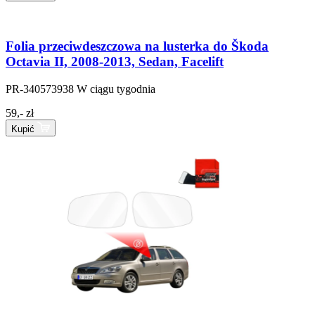
Folia przeciwdeszczowa na lusterka do Škoda
Octavia II, 2008-2013, Sedan, Facelift
PR-340573938
W ciągu tygodnia
59,- zł
Kupić