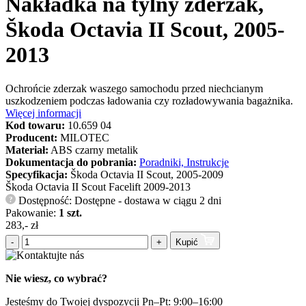
Nakładka na tylny zderzak,
Škoda Octavia II Scout, 2005-
2013
Ochrońcie zderzak waszego samochodu przed niechcianym
uszkodzeniem podczas ładowania czy rozładowywania bagażnika.
Więcej informacji
Kod towaru:
10.659 04
Producent:
MILOTEC
Materiał:
ABS czarny metalik
Dokumentacja do pobrania:
Poradniki, Instrukcje
Specyfikacja:
Škoda Octavia II Scout, 2005-2009
Škoda Octavia II Scout Facelift 2009-2013
Dostępność: Dostępne - dostawa w ciągu 2 dni
?
Pakowanie:
1 szt.
283,- zł
-
+
Kupić
Nie wiesz, co wybrać?
Jesteśmy do Twojej dyspozycji Pn–Pt: 9:00–16:00