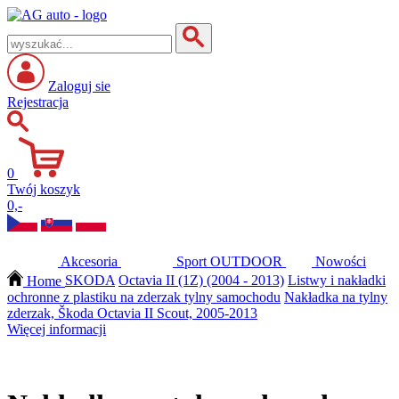
Zaloguj sie
Rejestracja
0
Twój koszyk
0,-
Akcesoria
Sport
OUTDOOR
Nowości
Home
SKODA
Octavia II (1Z) (2004 - 2013)
Listwy i nakładki
ochronne z plastiku na zderzak tylny samochodu
Nakładka na tylny
zderzak, Škoda Octavia II Scout, 2005-2013
Więcej informacji