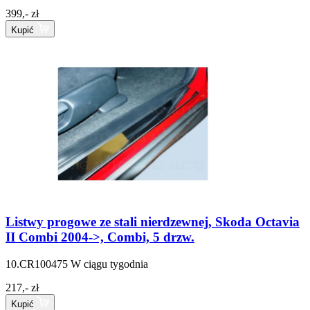
399,- zł
Kupić
Listwy progowe ze stali nierdzewnej, Skoda Octavia
II Combi 2004->, Combi, 5 drzw.
10.CR100475
W ciągu tygodnia
217,- zł
Kupić