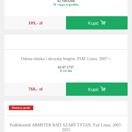
62.100326B
W ciągu tygodnia
109,- zł
Kupić
Osłona silnika i skrzynię biegów, FIAT Linea, 2007->
62.07.1757
8-14 dni
768,- zł
Kupić
Dostawa gratis
Podłokietnik ARMSTER RATI SZARY TYTAN, Fiat Linea, 2007-
2015