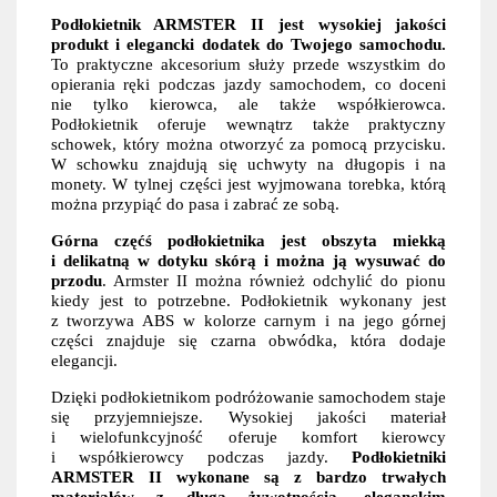
Podłokietnik ARMSTER II jest wysokiej jakości
produkt i elegancki dodatek do Twojego samochodu.
To praktyczne akcesorium służy przede wszystkim do
opierania ręki podczas jazdy samochodem, co doceni
nie tylko kierowca, ale także współkierowca.
Podłokietnik oferuje wewnątrz także praktyczny
schowek, który można otworzyć za pomocą przycisku.
W schowku znajdują się uchwyty na długopis i na
monety. W tylnej części jest wyjmowana torebka, którą
można przypiąć do pasa i zabrać ze sobą.
Górna częćś podłokietnika jest obszyta miekką
i delikatną w dotyku skórą i można ją wysuwać do
przodu
. Armster II można również odchylić do pionu
kiedy jest to potrzebne. Podłokietnik wykonany jest
z tworzywa ABS w kolorze carnym i na jego górnej
części znajduje się czarna obwódka, która dodaje
elegancji.
Dzięki podłokietnikom podróżowanie samochodem staje
się przyjemniejsze. Wysokiej jakości materiał
i wielofunkcyjność oferuje komfort kierowcy
i współkierowcy podczas jazdy.
Podłokietniki
ARMSTER II wykonane są z bardzo trwałych
materiałów z długą żywotnością, eleganckim