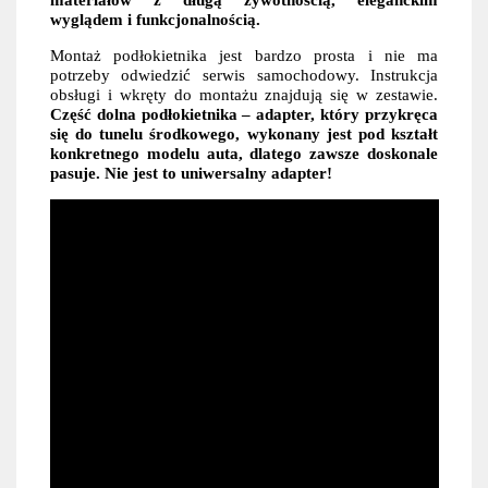
wyglądem i funkcjonalnością.
Montaż podłokietnika jest bardzo prosta i nie ma
potrzeby odwiedzić serwis samochodowy. Instrukcja
obsługi i wkręty do montażu znajdują się w zestawie.
Część dolna podłokietnika – adapter, który przykręca
się do tunelu środkowego, wykonany jest pod kształt
konkretnego modelu auta, dlatego zawsze doskonale
pasuje. Nie jest to uniwersalny adapter!