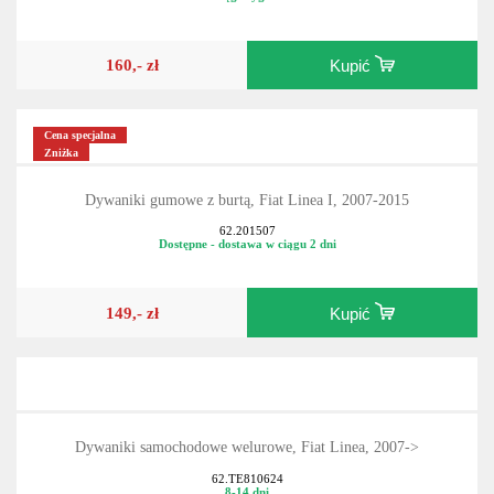
160,- zł
Kupić
Cena specjalna
Zniżka
Dywaniki gumowe z burtą, Fiat Linea I, 2007-2015
62.201507
Dostępne - dostawa w ciągu 2 dni
149,- zł
Kupić
Dywaniki samochodowe welurowe, Fiat Linea, 2007->
62.TE810624
8-14 dni