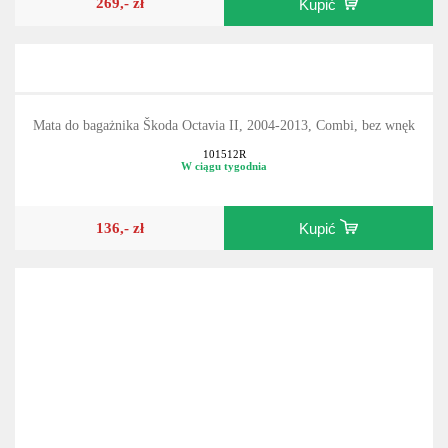
269,- zł
Kupić
Mata do bagażnika Škoda Octavia II, 2004-2013, Combi, bez wnęk
101512R
W ciągu tygodnia
136,- zł
Kupić