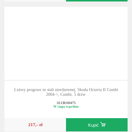
399,- zł
Kupić
Listwy progowe ze stali nierdzewnej, Skoda Octavia II Combi
2004->, Combi, 5 drzw.
10.CR100475
W ciągu tygodnia
217,- zł
Kupić