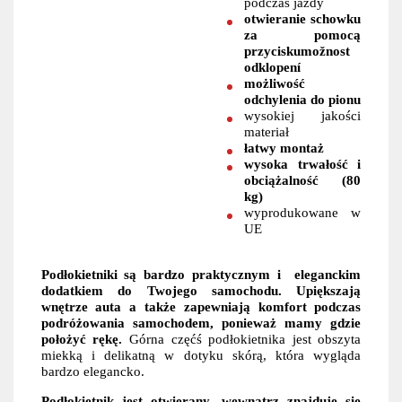
podczas jazdy
otwieranie schowku
za pomocą
przyciskumožnost
odklopení
możliwość
odchylenia do pionu
wysokiej jakości
materiał
łatwy montaż
wysoka trwałość i
obciążalność (80
kg)
wyprodukowane w
UE
Podłokietniki są bardzo praktycznym i eleganckim
dodatkiem do Twojego samochodu. Upiększają
wnętrze auta a także zapewniają komfort podczas
podróżowania samochodem, ponieważ mamy gdzie
położyć rękę.
Górna częćś podłokietnika jest obszyta
miekką i delikatną w dotyku skórą, która wygląda
bardzo elegancko.
Podłokietnik jest otwierany, wewnątrz znajduje się