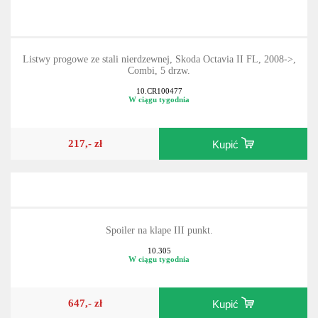
Listwy progowe ze stali nierdzewnej, Skoda Octavia II FL, 2008->,
Combi, 5 drzw.
10.CR100477
W ciągu tygodnia
217,- zł
Kupić
Spoiler na klape III punkt.
10.305
W ciągu tygodnia
647,- zł