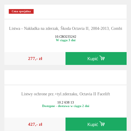
Cena specjalna
Listwa - Nakładka na zderzak, Škoda Octavia II, 2004-2013, Combi
10.CRO235242
W ciągu 3 dni
277,- zł
Kupić
Listwy ochrone prz.+tyl.zderzaku, Octavia II Facelift
10.2 638 13
Dostępne - dostawa w ciągu 2 dni
427,- zł
Kupić