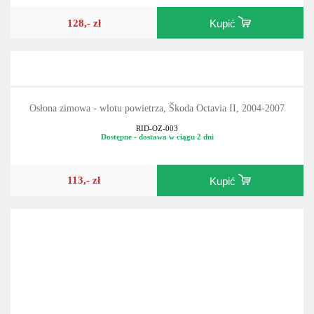
128,- zł
Kupić
Osłona zimowa - wlotu powietrza, Škoda Octavia II, 2004-2007
RID-OZ-003
Dostępne - dostawa w ciągu 2 dni
113,- zł
Kupić