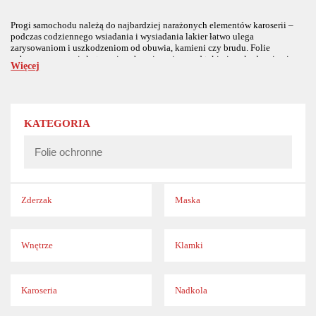
Progi samochodu należą do najbardziej narażonych elementów karoserii –
podczas codziennego wsiadania i wysiadania lakier łatwo ulega
zarysowaniom i uszkodzeniom od obuwia, kamieni czy brudu. Folie
ochronne na progi skutecznie zabezpieczają przed takimi uszkodzeniami, są
Więcej
praktycznie niewidoczne i doskonale dopasowane do kształtu auta. Dzięki
zdolności samoregeneracji utrzymują progi w idealnym stanie na długi czas.
KATEGORIA
Zderzak
Maska
Wnętrze
Klamki
Karoseria
Nadkola