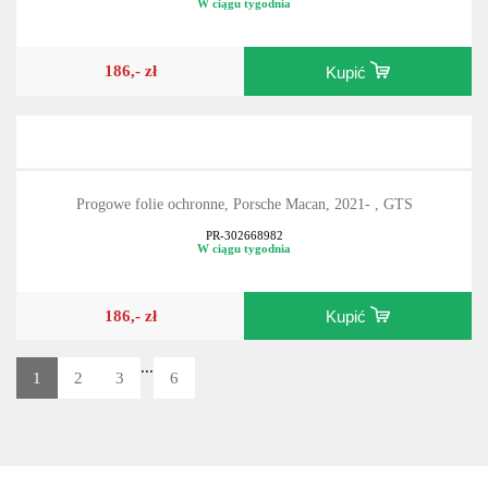
W ciągu tygodnia
186,- zł
Kupić
Progowe folie ochronne, Porsche Macan, 2021- , GTS
PR-302668982
W ciągu tygodnia
186,- zł
Kupić
...
1
2
3
6