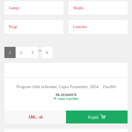
Lampy
Słupki
Progi
Lusterka
...
1
2
3
6
Progowe folie ochronne, Cupra Formentor, 2024- , Facelift
PR-302668978
W ciągu tygodnia
186,- zł
Kupić