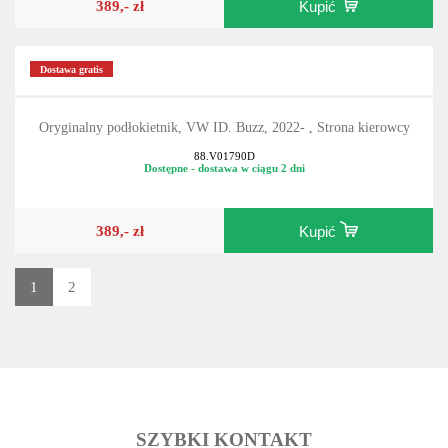
389,- zł
Kupić
Dostawa gratis
Oryginalny podłokietnik, VW ID. Buzz, 2022- , Strona kierowcy
88.V01790D
Dostępne - dostawa w ciągu 2 dni
389,- zł
Kupić
1
2
SZYBKI KONTAKT