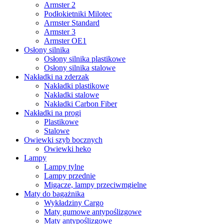
Armster 2
Podłokietniki Milotec
Armster Standard
Armster 3
Armster OE1
Osłony silnika
Osłony silnika plastikowe
Osłony silnika stalowe
Nakładki na zderzak
Nakładki plastikowe
Nakładki stalowe
Nakładki Carbon Fiber
Nakładki na progi
Plastikowe
Stalowe
Owiewki szyb bocznych
Owiewki heko
Lampy
Lampy tylne
Lampy przednie
Migacze, lampy przeciwmgielne
Maty do bagażnika
Wykładziny Cargo
Maty gumowe antypoślizgowe
Maty antypoślizgowe