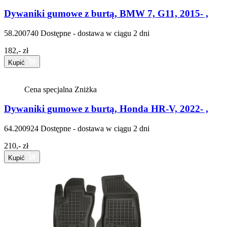
Dywaniki gumowe z burtą, BMW 7, G11, 2015- ,
58.200740
Dostępne - dostawa w ciągu 2 dni
182,- zł
Kupić
Cena specjalna
Zniżka
Dywaniki gumowe z burtą, Honda HR-V, 2022- ,
64.200924
Dostępne - dostawa w ciągu 2 dni
210,- zł
Kupić