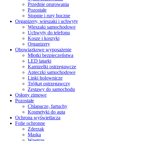
Przednie orurowania
Pozostałe
Stopnie i rury boczne
Organizery, wieszaki i uchwyty
Wieszaki samochodowe
Uchwyty do telefonu
Kosze i koszyki
Organizery
Obowiązkowe wyposażenie
Młotki bezpieczeństwa
LED latarki
Kamizelki ostrzegawcze
Apteczki samochodowe
Linki holownicze
Trójkąt ostrzegawczy
Zestawy do samochodu
Osłony zimowe
Pozostałe
Chlapacze, fartuchy
Kosmetyki do auta
Ochrona wyświetlacza
Folie ochronne
Zderzak
Maska
Wnętrze