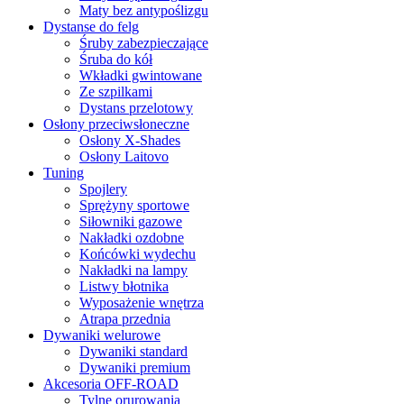
Maty bez antypoślizgu
Dystanse do felg
Śruby zabezpieczające
Śruba do kół
Wkładki gwintowane
Ze szpilkami
Dystans przelotowy
Osłony przeciwsłoneczne
Osłony X-Shades
Osłony Laitovo
Tuning
Spojlery
Sprężyny sportowe
Siłowniki gazowe
Nakładki ozdobne
Końcówki wydechu
Nakładki na lampy
Listwy błotnika
Wyposażenie wnętrza
Atrapa przednia
Dywaniki welurowe
Dywaniki standard
Dywaniki premium
Akcesoria OFF-ROAD
Tylne orurowania