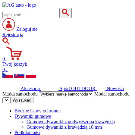
Zaloguj sie
Rejestracja
0
Twój koszyk
0,-
Akcesoria
Sport
OUTDOOR
Nowości
Marka samochodu
Model samochodu
Wyszukać
Boczne listwy ochronne
Dywaniki gumowe
Gumowe dywaniki z podwyższoną krawędzią
Gumowe dywaniki z krawędzią 10 mm
Podłokietniki