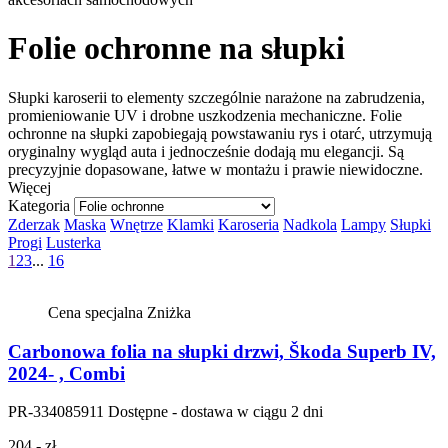
Folie ochronne na słupki
Słupki karoserii to elementy szczególnie narażone na zabrudzenia,
promieniowanie UV i drobne uszkodzenia mechaniczne. Folie
ochronne na słupki zapobiegają powstawaniu rys i otarć, utrzymują
oryginalny wygląd auta i jednocześnie dodają mu elegancji. Są
precyzyjnie dopasowane, łatwe w montażu i prawie niewidoczne.
Więcej
Kategoria
Zderzak
Maska
Wnętrze
Klamki
Karoseria
Nadkola
Lampy
Słupki
Progi
Lusterka
1
2
3
...
16
Cena specjalna
Zniżka
Carbonowa folia na słupki drzwi, Škoda Superb IV,
2024- , Combi
PR-334085911
Dostępne - dostawa w ciągu 2 dni
204,- zł