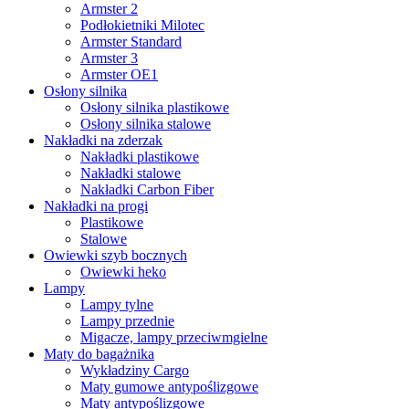
Armster 2
Podłokietniki Milotec
Armster Standard
Armster 3
Armster OE1
Osłony silnika
Osłony silnika plastikowe
Osłony silnika stalowe
Nakładki na zderzak
Nakładki plastikowe
Nakładki stalowe
Nakładki Carbon Fiber
Nakładki na progi
Plastikowe
Stalowe
Owiewki szyb bocznych
Owiewki heko
Lampy
Lampy tylne
Lampy przednie
Migacze, lampy przeciwmgielne
Maty do bagażnika
Wykładziny Cargo
Maty gumowe antypoślizgowe
Maty antypoślizgowe