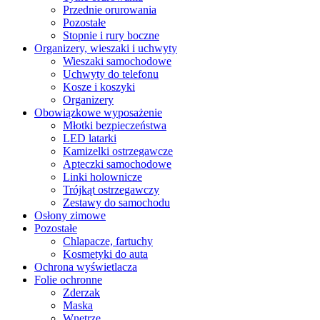
Przednie orurowania
Pozostałe
Stopnie i rury boczne
Organizery, wieszaki i uchwyty
Wieszaki samochodowe
Uchwyty do telefonu
Kosze i koszyki
Organizery
Obowiązkowe wyposażenie
Młotki bezpieczeństwa
LED latarki
Kamizelki ostrzegawcze
Apteczki samochodowe
Linki holownicze
Trójkąt ostrzegawczy
Zestawy do samochodu
Osłony zimowe
Pozostałe
Chlapacze, fartuchy
Kosmetyki do auta
Ochrona wyświetlacza
Folie ochronne
Zderzak
Maska
Wnętrze